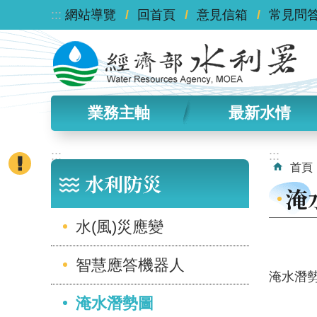
:::
跳到主要內容區塊
網站導覽
回首頁
意見信箱
常見問
業務主軸
最新水情
:::
:::
首頁
水利防災
淹
水(風)災應變
智慧應答機器人
淹水潛
淹水潛勢圖