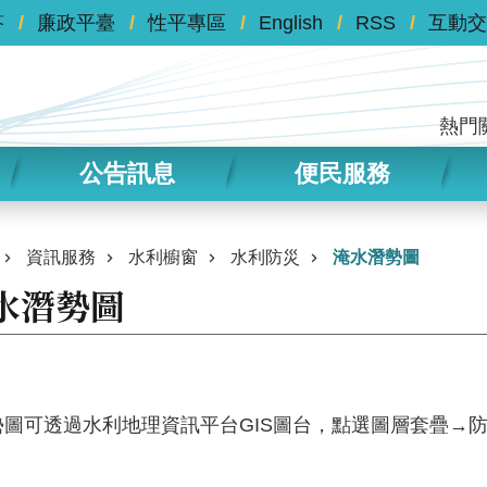
答
廉政平臺
性平專區
English
RSS
互動交
熱門
公告訊息
便民服務
資訊服務
水利櫥窗
水利防災
淹水潛勢圖
水潛勢圖
勢圖可透過水利地理資訊平台GIS圖台，點選圖層套疊→