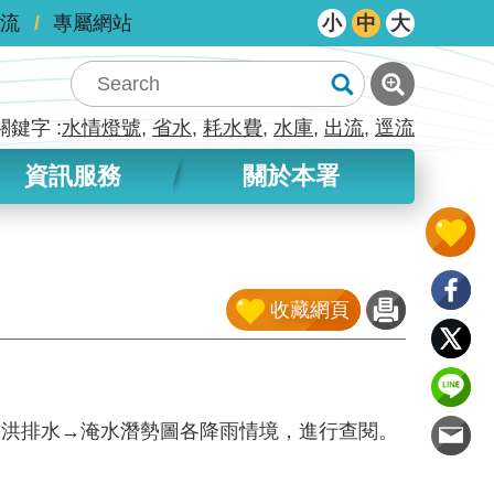
流
專屬網站
小
中
大
關鍵字
水情燈號
省水
耗水費
水庫
出流
逕流
資訊服務
關於本署
收藏網頁
防洪排水→淹水潛勢圖各降雨情境，進行查閱。