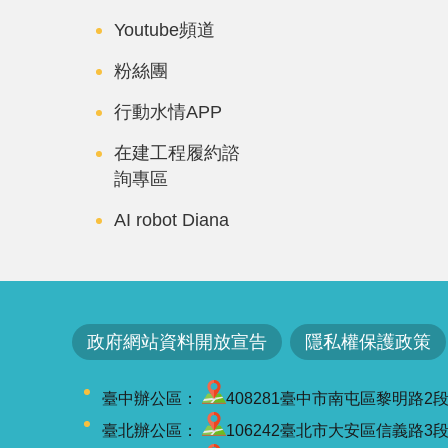
Youtube頻道
粉絲團
行動水情APP
在建工程履約諮
詢專區
AI robot Diana
政府網站資料開放宣告
隱私權保護政策
臺中辦公區：
408281臺中市南屯區黎明路2段501號
臺北辦公區：
106242臺北市大安區信義路3段41-3