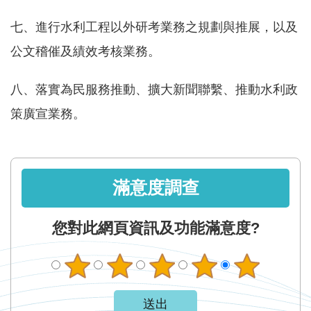
服
務
七、進行水利工程以外研考業務之規劃與推展，以及
公文稽催及績效考核業務。
關
於
八、落實為民服務推動、擴大新聞聯繫、推動水利政
本
署
策廣宣業務。
網
站
導
滿意度調查
覽
您對此網頁資訊及功能滿意度?
回
首
頁
意