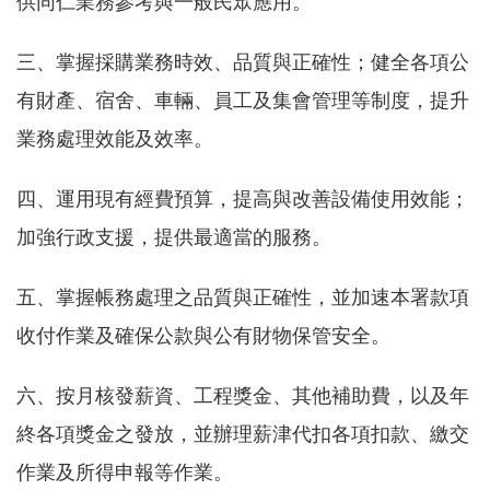
軸
供同仁業務參考與一般民眾應用。
最
三、掌握採購業務時效、品質與正確性；健全各項公
新
有財產、宿舍、車輛、員工及集會管理等制度，提升
水
情
業務處理效能及效率。
公
四、運用現有經費預算，提高與改善設備使用效能；
告
訊
加強行政支援，提供最適當的服務。
息
五、掌握帳務處理之品質與正確性，並加速本署款項
便
收付作業及確保公款與公有財物保管安全。
民
服
六、按月核發薪資、工程獎金、其他補助費，以及年
務
終各項獎金之發放，並辦理薪津代扣各項扣款、繳交
資
作業及所得申報等作業。
訊