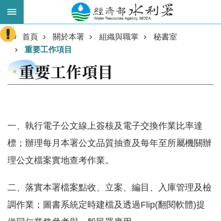
跳到主要內容區塊
:::
進
首頁
關於本署
組織與職掌
秘書室
階
重要工作項目
搜
重要工作項目
尋
一、執行電子公文線上簽核及電子交換作業比率達
標；辦理每月本署公文品質抽查及每年至所屬機關辦
理公文檔案實地查考作業。
業
二、落實本署檔案點收、立案、編目、入庫管理及檢
務
調作業；圖書系統定時建檔及透過Flip(翻閱軟體)提
主