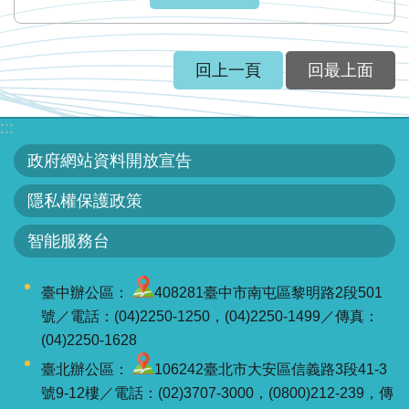
見
信
箱
回上一頁
回最上面
常
:::
見
問
政府網站資料開放宣告
答
隱私權保護政策
廉
智能服務台
政
平
臺中辦公區：
408281臺中市南屯區黎明路2段501
臺
號／電話：(04)2250-1250，(04)2250-1499／傳真：
性
(04)2250-1628
平
臺北辦公區：
106242臺北市大安區信義路3段41-3
專
號9-12樓／電話：(02)3707-3000，(0800)212-239，傳