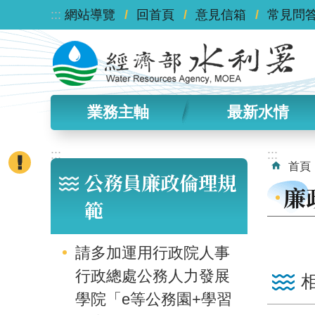
:::
跳到主要內容區塊
網站導覽
回首頁
意見信箱
常見問
業務主軸
最新水情
:::
:::
首頁
公務員廉政倫理規
廉
範
請多加運用行政院人事
行政總處公務人力發展
學院「e等公務園+學習