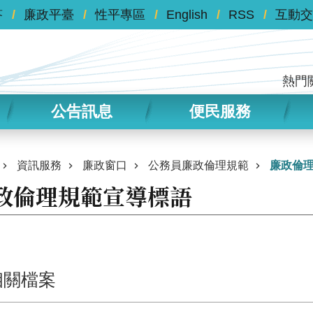
答
廉政平臺
性平專區
English
RSS
互動交
熱門
公告訊息
便民服務
資訊服務
廉政窗口
公務員廉政倫理規範
廉政倫
政倫理規範宣導標語
相關檔案