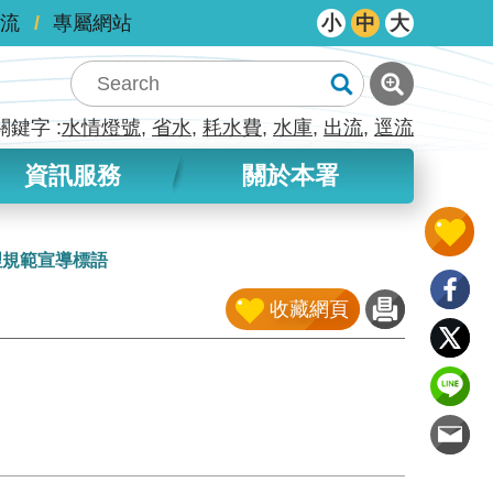
流
專屬網站
小
中
大
關鍵字
水情燈號
省水
耗水費
水庫
出流
逕流
資訊服務
關於本署
理規範宣導標語
收藏網頁