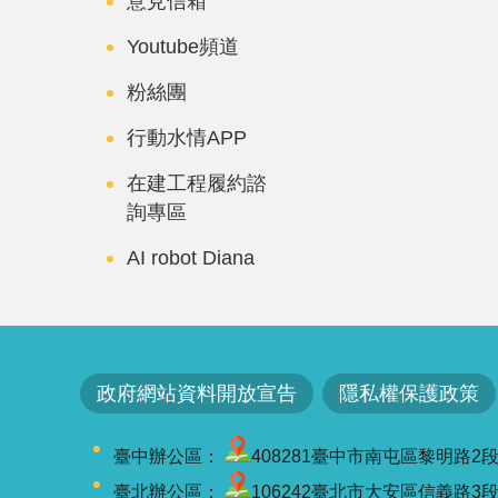
意見信箱
Youtube頻道
粉絲團
行動水情APP
在建工程履約諮
詢專區
AI robot Diana
政府網站資料開放宣告
隱私權保護政策
臺中辦公區：
408281臺中市南屯區黎明路2段501號
臺北辦公區：
106242臺北市大安區信義路3段41-3