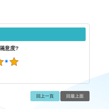
滿意度?
回上一頁
回最上面