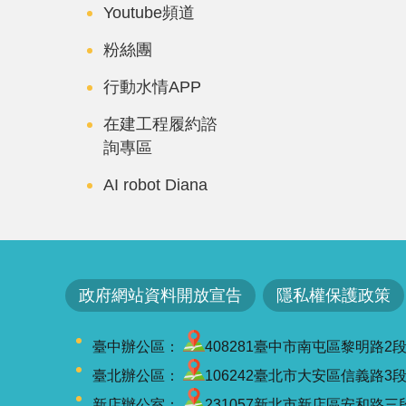
Youtube頻道
粉絲團
行動水情APP
在建工程履約諮
詢專區
AI robot Diana
政府網站資料開放宣告
隱私權保護政策
臺中辦公區：
408281臺中市南屯區黎明路2段501號
臺北辦公區：
106242臺北市大安區信義路3段41-3
新店辦公室：
231057新北市新店區安和路三段7