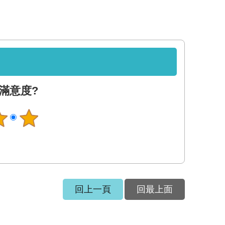
滿意度?
回上一頁
回最上面