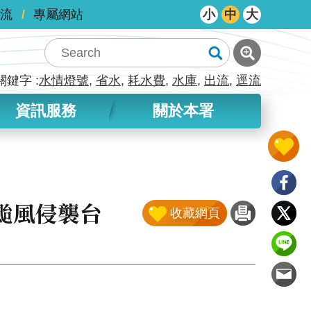
流
專屬網站
小
中
大
關鍵字
水情燈號
省水
耗水費
水庫
出流
逕流
資訊服務
關於本署
颱風侵襲台
收藏網頁