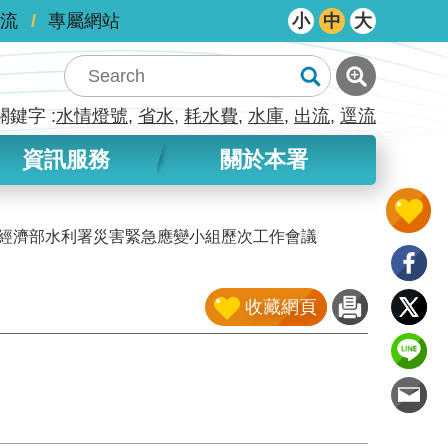
流
專屬網站
小
中
大
關鍵字
水情燈號
省水
耗水費
水庫
出流
逕流
資訊服務
關於本署
年旱災經濟部水利署災害緊急應變小組歷次工作會議
收藏網頁