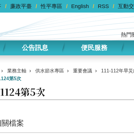
答
廉政平臺
性平專區
English
RSS
互動交
熱門
公告訊息
便民服務
業務主軸
供水節水專區
重要會議
111-112
1124第5次
11124第5次
相關檔案