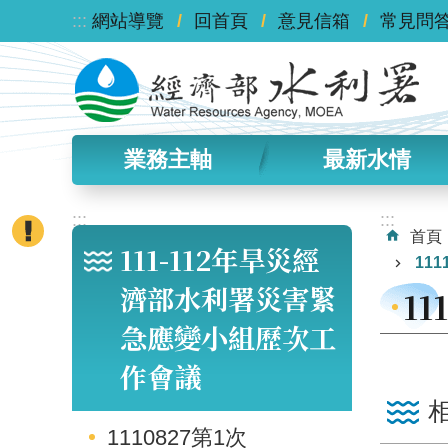
:::
跳到主要內容區塊
網站導覽
回首頁
意見信箱
常見問
業務主軸
最新水情
:::
:::
首頁
111-112年旱災經
111
濟部水利署災害緊
11
急應變小組歷次工
作會議
1110827第1次