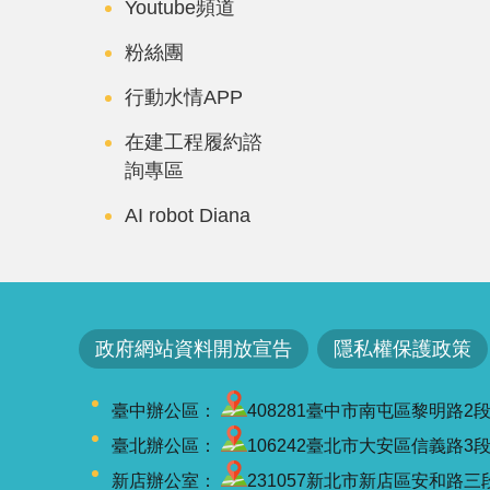
Youtube頻道
粉絲團
行動水情APP
在建工程履約諮
詢專區
AI robot Diana
政府網站資料開放宣告
隱私權保護政策
臺中辦公區：
408281臺中市南屯區黎明路2段501號
臺北辦公區：
106242臺北市大安區信義路3段41-3
新店辦公室：
231057新北市新店區安和路三段7