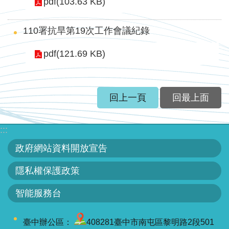
軸
pdf(103.63 KB)
最
110署抗旱第19次工作會議紀錄
新
水
pdf(121.69 KB)
情
公
告
回上一頁
回最上面
訊
息
:::
便
政府網站資料開放宣告
民
隱私權保護政策
服
務
智能服務台
資
訊
臺中辦公區：
408281臺中市南屯區黎明路2段501