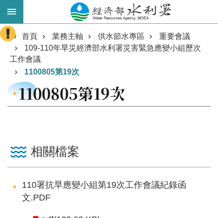
跳到主要內容區塊
:::
進
首頁
業務主軸
供水節水專區
重要會議
109-110年旱災經濟部水利署災害緊急應變小組歷次
階
工作會議
搜
1100805第19次
尋
1100805第19次
相關檔案
業
110署抗旱應變小組第19次工作會議紀錄函
務
文.PDF
主