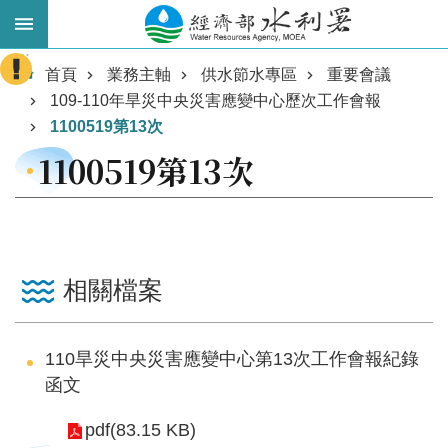
跳到主要內容區塊
:::
進
首頁
業務主軸
供水節水專區
重要會議
階
109-110年旱災中央災害應變中心歷次工作會報
搜
1100519第13次
尋
1100519第13次
相關檔案
110旱災中央災害應變中心第13次工作會報紀錄
業
函文
務
主
pdf(83.15 KB)