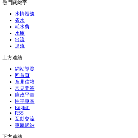
熱門關鍵字
水情燈號
省水
耗水費
水庫
出流
逕流
上方連結
網站導覽
回首頁
意見信箱
常見問答
廉政平臺
性平專區
English
RSS
互動交流
專屬網站
下方連結