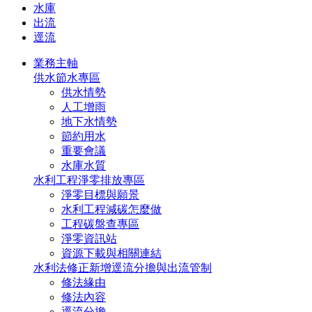
水庫
出流
逕流
業務主軸
供水節水專區
供水情勢
人工增雨
地下水情勢
節約用水
重要會議
水庫水質
水利工程淨零排放專區
淨零目標與願景
水利工程減碳怎麼做
工程碳盤查專區
淨零資訊站
資源下載與相關連結
水利法修正新增逕流分擔與出流管制
修法緣由
修法內容
逕流分擔