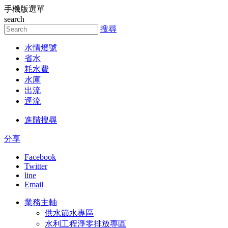
手機版選單
跳到主要內容區塊
search
搜尋
水情燈號
省水
耗水費
水庫
出流
逕流
進階搜尋
分享
Facebook
Twitter
line
Email
業務主軸
供水節水專區
水利工程淨零排放專區