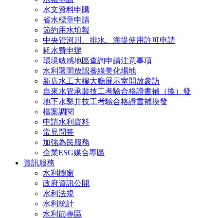
水文資料申購
省水標章申請
節約用水填報
中央管河川、排水、海堤使用許可申請
耗水費申辦
環境敏感地區查詢申請注意事項
水利署開放認養綠美化場地
新店水工大樓大廳展示室開放參訪
自來水管承裝技工考驗合格證書補（換）發
地下水鑿井技工考驗合格證書補換發
檔案調閱
申請水利資料
常見問答
加強為民服務
企業ESG媒合專區
資訊服務
水利櫥窗
政府資訊公開
水利法規
水利統計
水利節專區