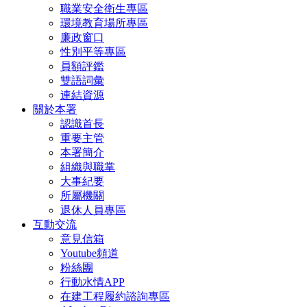
職業安全衛生專區
環境教育場所專區
廉政窗口
性別平等專區
員額評鑑
雙語詞彙
連結資源
關於本署
認識首長
重要主管
本署簡介
組織與職掌
大事紀要
所屬機關
退休人員專區
互動交流
意見信箱
Youtube頻道
粉絲團
行動水情APP
在建工程履約諮詢專區