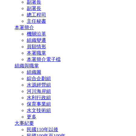
副署長
副署長
總工程司
主任秘書
本署簡介
機關沿革
組織變遷
員額情形
本署職掌
本署簡介電子檔
組織與職掌
組織圖
綜合企劃組
水源經營組
河川海岸組
水利行政組
保育事業組
水文技術組
更多
大事紀要
民國110年以後
民國100年至109年