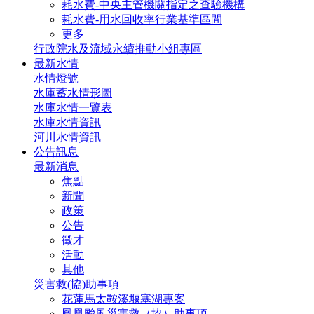
耗水費-中央主管機關指定之查驗機構
耗水費-用水回收率行業基準區間
更多
行政院水及流域永續推動小組專區
最新水情
水情燈號
水庫蓄水情形圖
水庫水情一覽表
水庫水情資訊
河川水情資訊
公告訊息
最新消息
焦點
新聞
政策
公告
徵才
活動
其他
災害救(協)助事項
花蓮馬太鞍溪堰塞湖專案
鳳凰颱風災害救（協）助事項