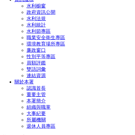
水利櫥窗
政府資訊公開
水利法規
水利統計
水利節專區
職業安全衛生專區
環境教育場所專區
廉政窗口
性別平等專區
員額評鑑
雙語詞彙
連結資源
關於本署
認識首長
重要主管
本署簡介
組織與職掌
大事紀要
所屬機關
退休人員專區