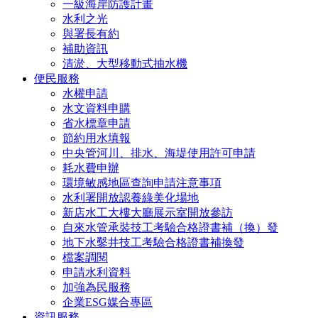
一級海岸防護計畫
水利之光
與署長有約
補助資訊
清淤、大型移動式抽水機
便民服務
水權申請
水文資料申購
省水標章申請
節約用水填報
中央管河川、排水、海堤使用許可申請
耗水費申辦
環境敏感地區查詢申請注意事項
水利署開放認養綠美化場地
新店水工大樓大廳展示室開放參訪
自來水管承裝技工考驗合格證書補（換）發
地下水鑿井技工考驗合格證書補換發
檔案調閱
申請水利資料
加強為民服務
企業ESG媒合專區
資訊服務