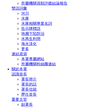
所屬機關員額評鑑結論報告
雙語詞彙
河川
水庫
水庫相關專業名詞
告示牌標語
地層下陷防治
水再生利用
海水淡化
更多
連結資源
本署專屬網站
所屬機關粉絲團連結
關於本署
認識首長
署長簡介
署長的話
署長信箱
歷任首長
重要主管
副署長