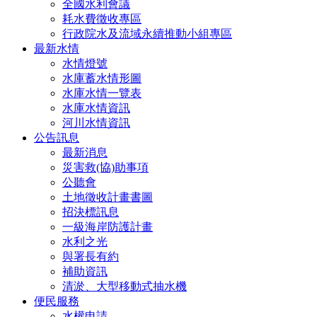
全國水利會議
耗水費徵收專區
行政院水及流域永續推動小組專區
最新水情
水情燈號
水庫蓄水情形圖
水庫水情一覽表
水庫水情資訊
河川水情資訊
公告訊息
最新消息
災害救(協)助事項
公聽會
土地徵收計畫書圖
招決標訊息
一級海岸防護計畫
水利之光
與署長有約
補助資訊
清淤、大型移動式抽水機
便民服務
水權申請