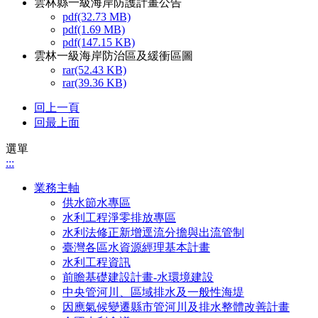
雲林縣一級海岸防護計畫公告
pdf(32.73 MB)
pdf(1.69 MB)
pdf(147.15 KB)
雲林一級海岸防治區及緩衝區圖
rar(52.43 KB)
rar(39.36 KB)
回上一頁
回最上面
選單
:::
業務主軸
供水節水專區
水利工程淨零排放專區
水利法修正新增逕流分擔與出流管制
臺灣各區水資源經理基本計畫
水利工程資訊
前瞻基礎建設計畫-水環境建設
中央管河川、區域排水及一般性海堤
因應氣候變遷縣市管河川及排水整體改善計畫