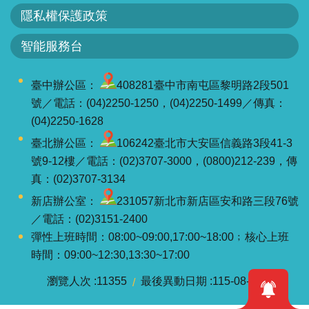
軸
隱私權保護政策
最
智能服務台
新
水
情
臺中辦公區：
408281臺中市南屯區黎明路2段501
號／電話：(04)2250-1250，(04)2250-1499／傳真：
公
(04)2250-1628
告
臺北辦公區：
106242臺北市大安區信義路3段41-3
訊
號9-12樓／電話：(02)3707-3000，(0800)212-239，傳
息
真：(02)3707-3134
便
新店辦公室：
231057新北市新店區安和路三段76號
民
／電話：(02)3151-2400
服
彈性上班時間：08:00~09:00,17:00~18:00﹔核心上班
務
時間：09:00~12:30,13:30~17:00
資
瀏覽人次
11355
最後異動日期
115-08-09
訊