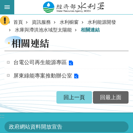
跳到主要內容區塊
:::
進
首頁
資訊服務
水利櫥窗
水利能源開發
階
水庫與滯洪池水域型太陽能
相關連結
搜
相關連結
尋
台電公司再生能源專區
屏東綠能專案推動辦公室
回上一頁
回最上面
業
:::
務
主
政府網站資料開放宣告