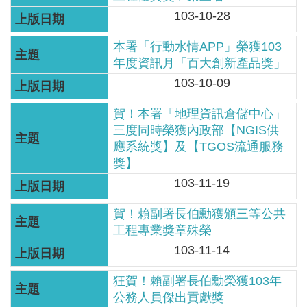
服
103-10-28
務
本署「行動水情APP」榮獲103
關
年度資訊月「百大創新產品獎」
於
103-10-09
本
署
賀！本署「地理資訊倉儲中心」
三度同時榮獲內政部【NGIS供
網
應系統獎】及【TGOS流通服務
站
獎】
導
103-11-19
覽
賀！賴副署長伯勳獲頒三等公共
回
工程專業獎章殊榮
首
103-11-14
頁
狂賀！賴副署長伯勳榮獲103年
公務人員傑出貢獻獎
意