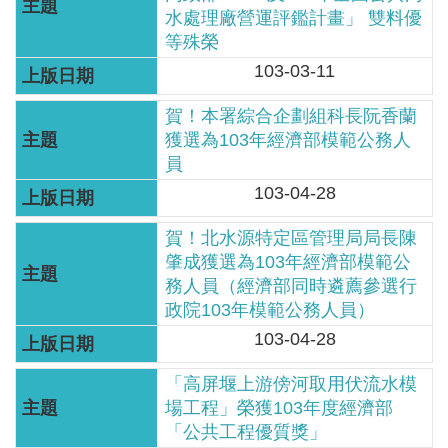
網
水處理廠營運評鑑計畫」 雙料優
站
等殊榮
資
103-03-11
料
賀！本署綜合企劃組科長阮香蘭
開
獲選為103年經濟部模範公務人
放
員
宣
103-04-28
告
賀！北水源特定區管理局局長陳
隱
肇成獲選為103年經濟部模範公
私
務人員（經濟部同時遴薦參選行
權
政院103年模範公務人員）
保
103-04-28
護
政
「高屏堰上游傍河取用伏流水模
策
場工程」榮獲103年度經濟部
「公共工程優質獎」