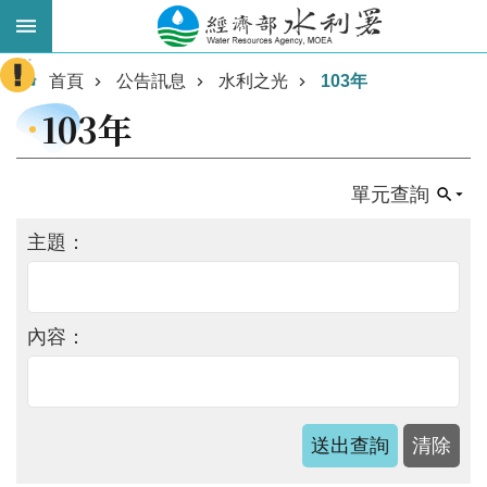
跳到主要內容區塊
:::
進
首頁
公告訊息
水利之光
103年
階
103年
搜
尋
單元查詢
主題：
內容：
業
務
主