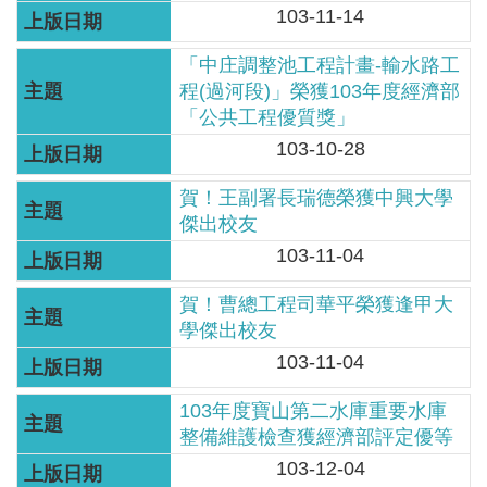
見
103-11-14
信
「中庄調整池工程計畫-輸水路工
箱
程(過河段)」榮獲103年度經濟部
「公共工程優質獎」
常
103-10-28
見
問
賀！王副署長瑞德榮獲中興大學
答
傑出校友
103-11-04
廉
政
賀！曹總工程司華平榮獲逢甲大
平
學傑出校友
臺
103-11-04
性
103年度寶山第二水庫重要水庫
平
整備維護檢查獲經濟部評定優等
專
103-12-04