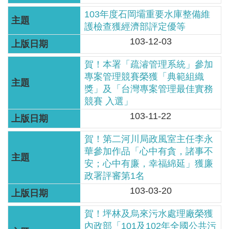
區
103年度石岡壩重要水庫整備維
護檢查獲經濟部評定優等
English
103-12-03
RSS
賀！本署「疏濬管理系統」參加
專案管理競賽榮獲「典範組織
互
獎」及「台灣專案管理最佳實務
動
競賽 入選」
交
103-11-22
流
賀！第二河川局政風室主任李永
專
華參加作品「心中有貪，諸事不
屬
安；心中有廉，幸福綿延」獲廉
網
政署評審第1名
站
103-03-20
政
賀！坪林及烏來污水處理廠榮獲
府
內政部「101及102年全國公共污