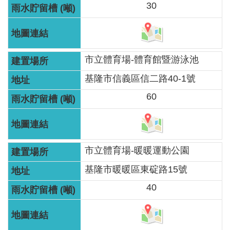
區
30
English
RSS
市立體育場-體育館暨游泳池
互
基隆市信義區信二路40-1號
動
60
交
流
專
市立體育場-暖暖運動公園
屬
基隆市暖暖區東碇路15號
網
站
40
政
府