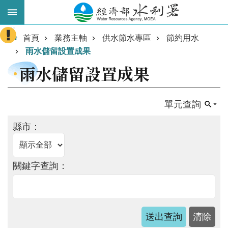
跳到主要內容區塊
:::
進
首頁
業務主軸
供水節水專區
節約用水
階
雨水儲留設置成果
搜
雨水儲留設置成果
尋
單元查詢
縣市：
關鍵字查詢：
業
務
主