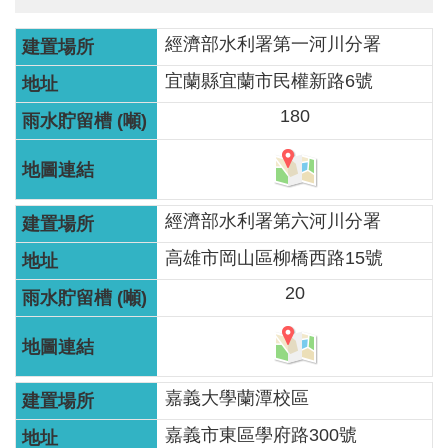
軸
最
經濟部水利署第一河川分署
新
宜蘭縣宜蘭市民權新路6號
水
180
情
公
告
訊
經濟部水利署第六河川分署
息
高雄市岡山區柳橋西路15號
便
20
民
服
務
嘉義大學蘭潭校區
資
訊
嘉義市東區學府路300號