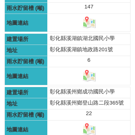
服
147
務
關
於
彰化縣溪湖鎮湖北國民小學
本
署
彰化縣溪湖鎮地政路201號
6
網
站
導
覽
彰化縣溪州鄉成功國民小學
回
彰化縣溪州鄉登山路二段365號
首
22
頁
意