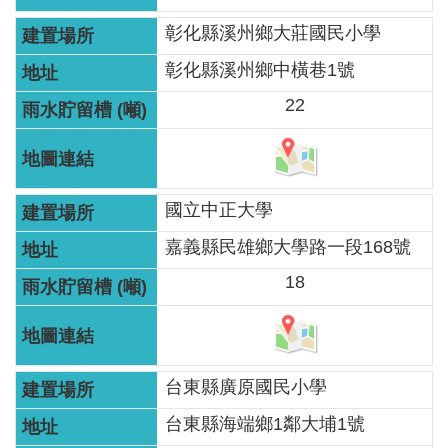
見
彰化縣溪州鄉大莊國民小學
信
箱
彰化縣溪州鄉中橫巷1號
22
常
見
問
答
國立中正大學
廉
嘉義縣民雄鄉大學路一段168號
政
18
平
臺
性
台東縣廣原國民小學
平
台東縣海端鄉1鄰大埔1號
專