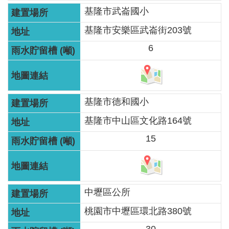
網
基隆市武崙國小
站
基隆市安樂區武崙街203號
資
料
6
開
放
宣
告
基隆市德和國小
基隆市中山區文化路164號
隱
私
15
權
保
護
政
中壢區公所
策
桃園市中壢區環北路380號