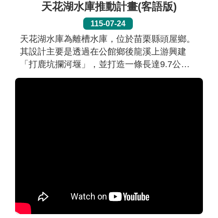
天花湖水庫推動計畫(客語版)
115-07-24
天花湖水庫為離槽水庫，位於苗栗縣頭屋鄉。
其設計主要是透過在公館鄉後龍溪上游興建
「打鹿坑攔河堰」，並打造一條長達9.7公里
的引水隧道將溪水引入蓄存，有效容量約
4,791萬立方公尺，為區域穩定供水關鍵水
源，每日可穩定增加26萬噸供水，以減輕竹苗
區域的缺水風險。