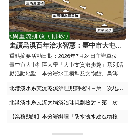
窗
口
生
態
圖
走讀烏溪百年治水智慧：臺中市大屯社區大學探索水利文資與科普教育
資
重點摘要活動日期：2026年7月24日主辦單位：
臺中市大屯社區大學「大屯文資散步趣」系列活
網
站
動活動地點：本分署水工模型及文物館、烏溪水
導
利碑記核心價值：結合地方文化資產、水利科普
北港溪水系支流乾溪治理規劃檢討－第一次地方說明會
覽
與流域治理，推動環境教育與全民防災韌性。走
讀水利碑記：見證烏溪百年治理足跡本次活動帶
北港溪水系支流大埔溪治理規劃檢討－第一次地方說明會
回
領學員走訪多座歷史碑石，串起烏溪流域的百年
首
【業務動態】本分署辦理「防水洩水建造物檢查培訓」 中、南部場圓滿落幕
...更多
頁