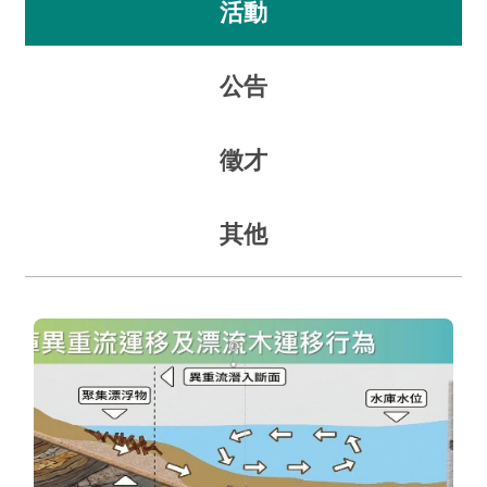
活動
紹
規
公告
劃
知
識
徵才
亮
點
其他
計
畫
資
訊
公
開
服
務