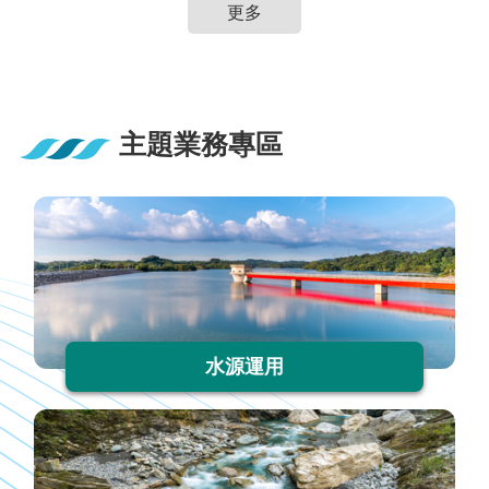
English
更多
政
府
網
站
主題業務專區
資
料
開
放
宣
告
隱
水源運用
私
權
保
護