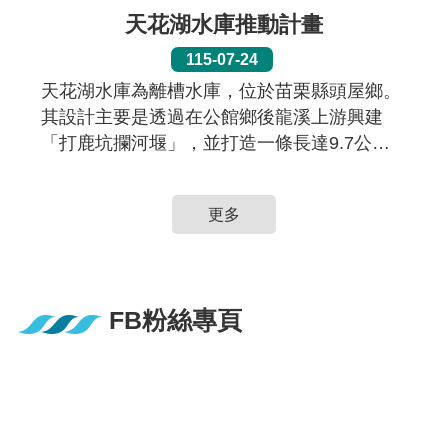
天花湖水庫推動計畫
115-07-24
天花湖水庫為離槽水庫，位於苗栗縣頭屋鄉。
其設計主要是透過在公館鄉後龍溪上游興建
「打鹿坑攔河堰」，並打造一條長達9.7公里
的引水隧道將溪水引入蓄存，有效容量約
4,791萬立方公尺，為區域穩定供水關鍵水
更多
源，每日可穩定增加26萬噸供水，以減輕竹苗
區域的缺水風險。
FB粉絲專頁