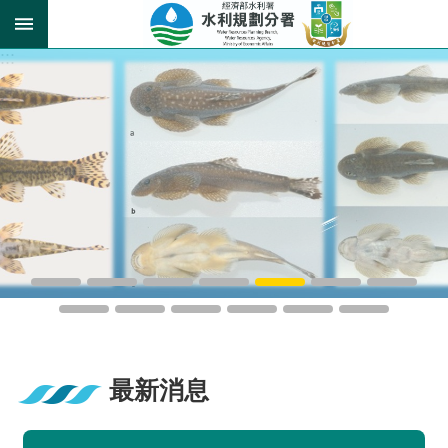
跳到主要內容區塊
:::
進
階
搜
尋
關
於
我
們
業
最新消息
務
介