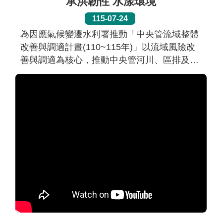
承洪韌性 水漾環境
115-07-24
為因應氣候變遷水利署推動「中央管流域整體
改善與調適計畫(110~115年)」以流域風險改
善與調適為核心，推動中央管河川、區排及一
般性海堤整體改善與調適作為，提高因應氣候
變遷之國土韌性承洪能力；結合生態友善與在
地人文特色，進行環境整體營造，打造兼具安
全、生態與休憩功能的水岸空間，讓水環境更
貼近民眾生活。