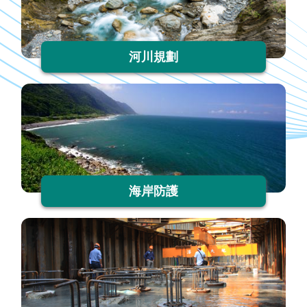
政
策
河川規劃
安
全
性
政
策
聯
絡
海岸防護
資
訊
交
通
資