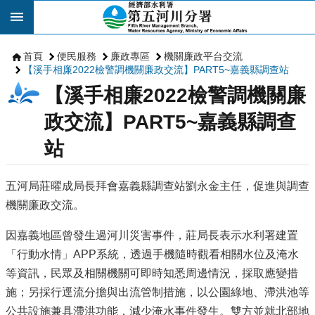
跳到主要內容區塊
首頁
便民服務
廉政專區
機關廉政平台交流
【溪手相廉2022檢警調機關廉政交流】PART5~嘉義縣調查站
【溪手相廉2022檢警調機關廉
政交流】PART5~嘉義縣調查
站
五河局莊曜成局長拜會嘉義縣調查站劉永金主任，促進與調查
機關廉政交流。
因嘉義地區曾發生過河川災害事件，莊局長表示水利署建置
「行動水情」APP系統，透過手機隨時觀看相關水位及淹水
等資訊，民眾及相關機關可即時知悉周邊情況，採取應變措
施；另採行逕流分擔與出流管制措施，以公園綠地、滯洪池等
公共設施兼具滯洪功能，減少淹水事件發生。雙方並就北部地