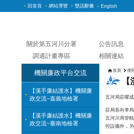
跳到主要內容區塊
回首頁
網站導覽
雙語辭彙
English
關於第五河川分署
公告訊息
調適計畫專區
相關連結
首頁
便
機關廉政平台交流
【
【溪手廉結護水】機關廉
五河局莊曜成
政交流~嘉義地檢署
莊局長向李局
【溪手廉結護水】機關廉
五河川局管轄
政交流~臺南地檢署
控設備外，另