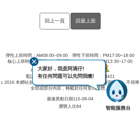
回上一頁
回最上面
彈性上班時間：AM08:00~09:00 彈性下班時間：PM17:00~18:00
核心上班時間：星期一 ~ 星期五 AM9:00~12:30 PM13:30~17:00
大家好，我是阿滴仔!
地址：600039嘉義市 親水路 123 號
有任何問題可以先問我噢!
電話：(05)230-4406 傳真：(05)230-4421
c 2016 本網站全部圖文版權係屬本局所有，非經正式書面同意， 不得將
全部或部分內容，轉載於任何形式媒體。
最後異動日期
115-08-04
瀏覽人次
84
智能服務台