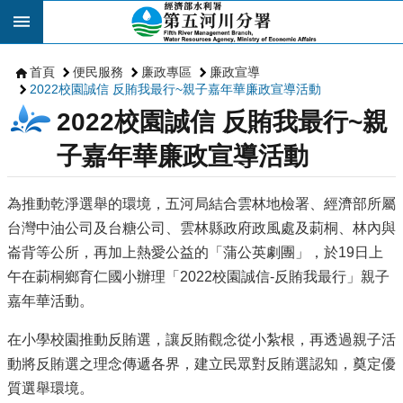
跳到主要內容區塊
首頁
便民服務
廉政專區
廉政宣導
2022校園誠信 反賄我最行~親子嘉年華廉政宣導活動
2022校園誠信 反賄我最行~親
子嘉年華廉政宣導活動
為推動乾淨選舉的環境，五河局結合雲林地檢署、經濟部所屬
台灣中油公司及台糖公司、雲林縣政府政風處及莿桐、林內與
崙背等公所，再加上熱愛公益的「蒲公英劇團」，於19日上
午在莿桐鄉育仁國小辦理「2022校園誠信-反賄我最行」親子
嘉年華活動。
在小學校園推動反賄選，讓反賄觀念從小紮根，再透過親子活
動將反賄選之理念傳遞各界，建立民眾對反賄選認知，奠定優
質選舉環境。