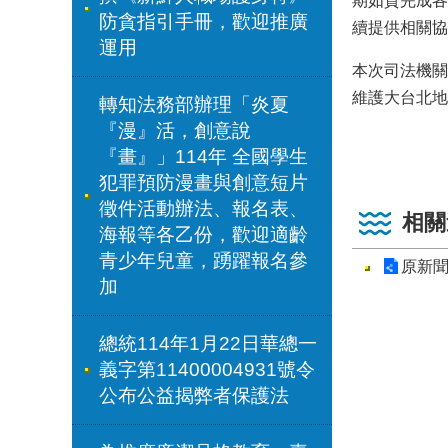
期如質完成各
防貪指引手冊，歡迎推廣
續提供相關協
運用
本次司法機關
維護大台北地
轉知法務部辦理「炎夏
『漫』活，創意說
『畫』」114年 全國學生
犯罪預防漫畫與創意短片
徵件活動辦法、報名表、
相關
海報等各乙份，歡迎適齡
青少年兒童，踴躍報名參
原新
加
總統114年1月22日華總一
義字第11400004931號令
公布公益揭弊者保護法