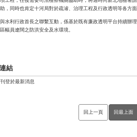
項工程，往後需要司法檢察機關協助時，將適時向新北地檢署請
助，同時也肯定十河局對於疏濬、治理工程及行政透明等各方面
與水利行政首長之聯繫互動，係基於既有廉政透明平台持續辦理
區幅員遼闊之防洪安全及水環境。
連結
聞刊登於最新消息
回上一頁
回最上面