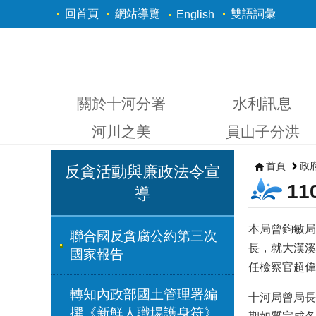
跳到主要內容區塊
回首頁
網站導覽
雙語詞彙
English
關於十河分署
水利訊息
河川之美
員山子分洪
首頁
政
反貪活動與廉政法令宣
1
導
本局曾鈞敏局
聯合國反貪腐公約第三次
長，就大漢溪
國家報告
任檢察官超偉
轉知內政部國土管理署編
十河局曾局長
撰《新鮮人職場護身符》