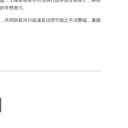
益，王檢察長表示司法與行政本應互相幫忙，將持
的辛勞努力。
，共同防範河川疏濬及治理可能之不法弊端，賡續