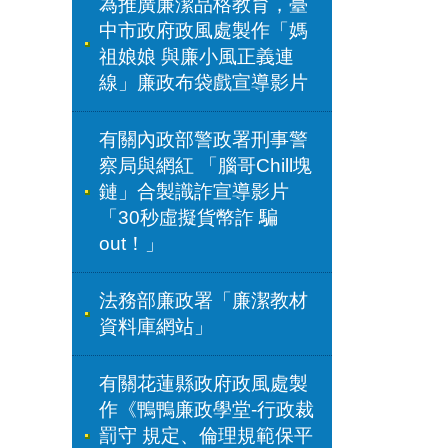
為推廣廉潔品格教育，臺
中市政府政風處製作「媽
祖娘娘 與廉小風正義連
線」廉政布袋戲宣導影片
有關內政部警政署刑事警
察局與網紅 「腦哥Chill塊
鏈」合製識詐宣導影片
「30秒虛擬貨幣詐 騙
out！」
法務部廉政署「廉潔教材
資料庫網站」
有關花蓮縣政府政風處製
作《鴨鴨廉政學堂-行政裁
罰守 規定、倫理規範保平