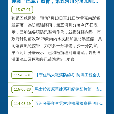
迎戰「巴威」威脅，第五河川分署加強防汛整備以確保轄區安全
115-07-07
強颱巴威逼近，預估7月10日至11日對雲嘉南影響
最顯著。為防範強降雨，第五河川分署今(7)日表
示，已加強各項防汛整備作為，並提醒轄內縣、市
政府針對前次0625豪雨內水災點加強防汛整備，共
同落實風險控管，力求多一分準備，少一分災害。
第五河川分署表示，已積極辦理河道清疏，針對各
溪匯流口及瓶頸段已疏濬約9 ...更多
【守住馬太鞍溪防線💪 防洪工程全力推進！】
115-05-31
馬太鞍復原重建系列紀錄影片第一支短片(名稱:馬太鞍加油、為下一場雨作準備)
115-05-28
五河分署拜會雲林地檢署檢察長 強化河川治理與執法合作
114-03-19