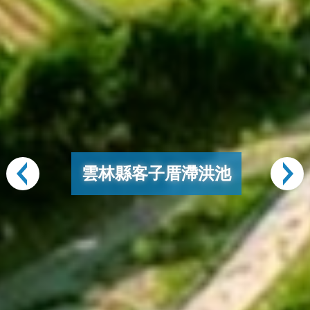
雲林縣客子厝滯洪池