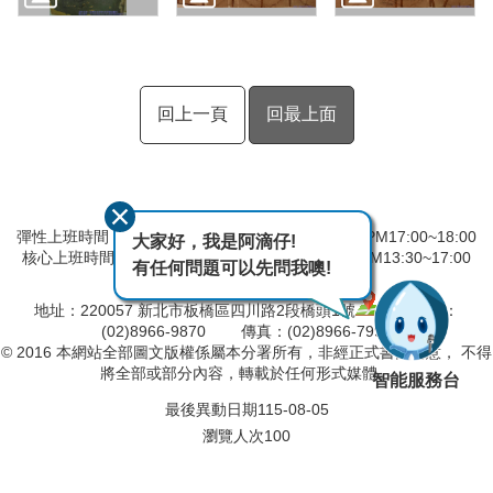
回上一頁
回最上面
彈性上班時間：AM8:00~09:00 彈性下班時間：PM17:00~18:00
大家好，我是阿滴仔!
核心上班時間：星期一 ~ 星期五 AM08:30~12:30 PM13:30~17:00
有任何問題可以先問我噢!
中午時間服務台不休息
地址：220057 新北市板橋區四川路2段橋頭1號
電話：
(02)8966-9870 傳真：(02)8966-7996
© 2016 本網站全部圖文版權係屬本分署所有，非經正式書面同意， 不得
將全部或部分內容，轉載於任何形式媒體。
智能服務台
最後異動日期
115-08-05
瀏覽人次
100