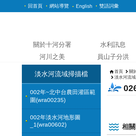
跳到主要內容區塊
回首頁
網站導覽
雙語詞彙
English
關於十河分署
水利訊息
河川之美
員山子分洪
首頁
關
淡水河流域掃描檔
淡水河流域
0
002年~北中台農田灌區範
圍(wra00235)
002年淡水河地形圖
_1(wra00602)
相關