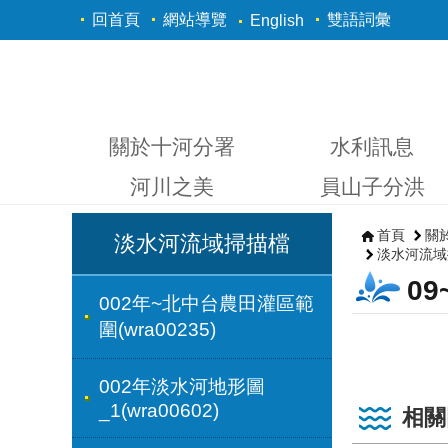
跳到主要內容區塊
回首頁
網站導覽
雙語詞彙
English
關於十河分署
水利訊息
河川之美
員山子分洪
首頁
關
淡水河流域掃描檔
淡水河流域
09
002年~北中台農田灌區範
圍(wra00235)
002年淡水河地形圖
_1(wra00602)
相關