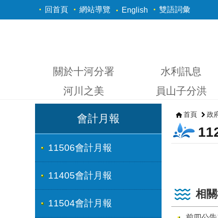
跳到主要內容區塊
回首頁
網站導覽
雙語詞彙
English
關於十河分署
水利訊息
河川之美
員山子分洪
首頁
政
會計月報
1
11506會計月報
11405會計月報
相關
11504會計月報
前四公告1