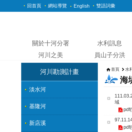
跳到主要內容區塊
回首頁
網站導覽
雙語詞彙
English
關於十河分署
水利訊息
河川之美
員山子分洪
首頁
水
河川勘測計畫
海
淡水河
111.
域
基隆河
pdf
97.1
新店溪
pdf