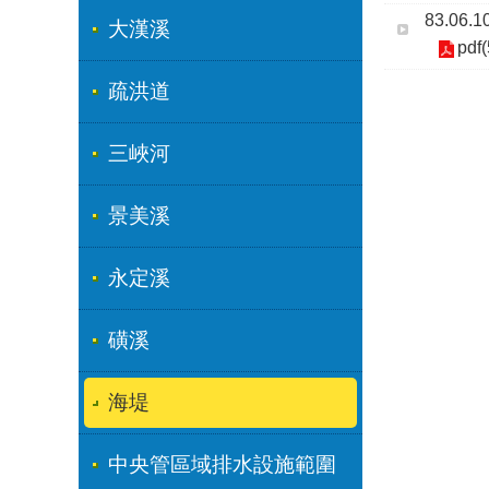
83.0
大漢溪
pdf
疏洪道
三峽河
景美溪
永定溪
磺溪
海堤
中央管區域排水設施範圍