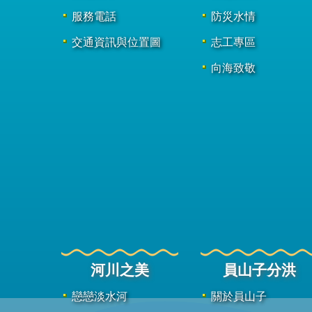
服務電話
防災水情
交通資訊與位置圖
志工專區
向海致敬
河川之美
員山子分洪
戀戀淡水河
關於員山子