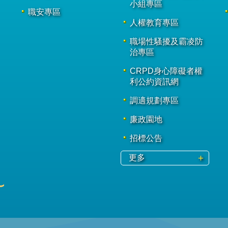
小組專區
職安專區
人權教育專區
職場性騷擾及霸凌防
治專區
CRPD身心障礙者權
利公約資訊網
調適規劃專區
廉政園地
招標公告
更多