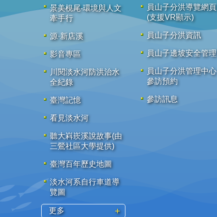
員山子分洪導覽網頁
景美梘尾‧環境與人文
(支援VR顯示)
牽手行
員山子分洪資訊
源·新店溪
員山子邊坡安全管理
影音專區
員山子分洪管理中心
川閱淡水河防洪治水
參訪預約
全紀錄
參訪訊息
臺灣記憶
看見淡水河
聽大嵙崁溪說故事(由
三鶯社區大學提供)
臺灣百年歷史地圖
淡水河系自行車道導
覽圖
更多