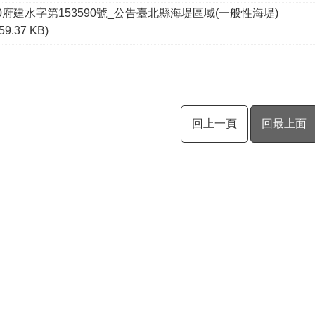
6.10府建水字第153590號_公告臺北縣海堤區域(一般性海堤)
(59.37 KB)
回上一頁
回最上面