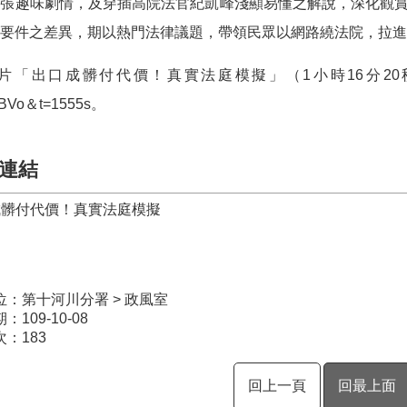
誇張趣味劇情，及穿插高院法官紀凱峰淺顯易懂之解說，深化觀
要件之差異，期以熱門法律議題，帶領民眾以網路繞法院，拉進
片「出口成髒付代價！真實法庭模擬」（
1
小時
16
分
20
BVo
＆
t=1555s
。
連結
成髒付代價！真實法庭模擬
位：第十河川分署 > 政風室
109-10-08
次：
183
回上一頁
回最上面