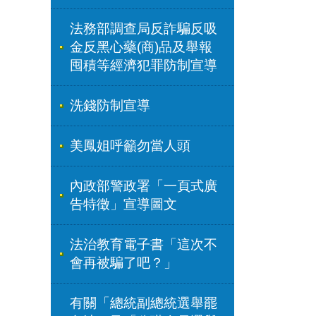
法務部調查局反詐騙反吸
金反黑心藥(商)品及舉報
囤積等經濟犯罪防制宣導
洗錢防制宣導
美鳳姐呼籲勿當人頭
內政部警政署「一頁式廣
告特徵」宣導圖文
法治教育電子書「這次不
會再被騙了吧？」
有關「總統副總統選舉罷