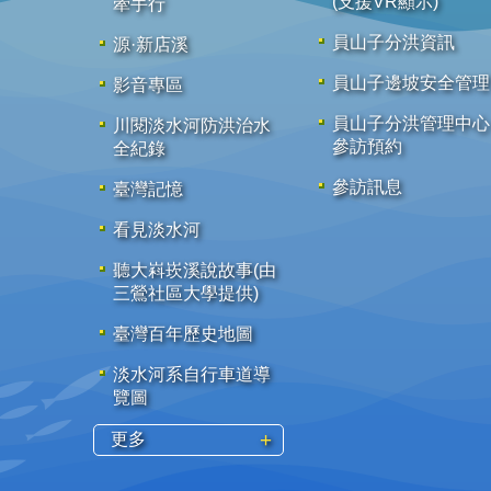
(支援VR顯示)
牽手行
員山子分洪資訊
源·新店溪
員山子邊坡安全管理
影音專區
員山子分洪管理中心
川閱淡水河防洪治水
參訪預約
全紀錄
參訪訊息
臺灣記憶
看見淡水河
聽大嵙崁溪說故事(由
三鶯社區大學提供)
臺灣百年歷史地圖
淡水河系自行車道導
覽圖
更多