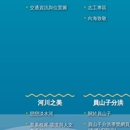
交通資訊與位置圖
志工專區
向海致敬
河川之美
員山子分洪
戀戀淡水河
關於員山子
員山子分洪導覽網頁
景美梘尾‧環境與人文