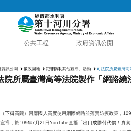
公共工程
政府資訊公開
府資訊公開
廉政園地
犯罪防制其他宣導、活動
司法院所屬臺灣高
法院所屬臺灣高等法院製作「網路繞
院（下稱高院）因應國人高度使用網際網路並落實防疫政策，
10
益宣導，於
109
年
7
月
21
日
YouTube
直播「出口成髒付代價！真實