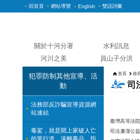
跳到主要內容區塊
回首頁
網站導覽
雙語詞彙
English
關於十河分署
水利訊息
河川之美
員山子分洪
首頁
政
犯罪防制其他宣導、活
司
動
法務部反詐騙宣導資源網
站連結
臺灣高等法
毒駕，就是開上家破人亡
司法廉潔公
的單行道，遠離毒品，拒