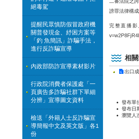
二審法院之
絕毒駕
謗罪法律構成
提醒民眾慎防假冒政府機
完整直播影
關普發現金、紓困方案等
v=w2P8FjR4
「釣 魚簡訊」詐騙手法，
進行反詐騙宣導
相關
內政部防詐宣導素材影片
出口
行政院消費者保護處「一
頁廣告多詐騙社群下單細
分辨」宣導圖文資料
發布單
發布日期：
瀏覽人
檢送「外籍人士反詐騙宣
導簡報中文及英文版」各1
份