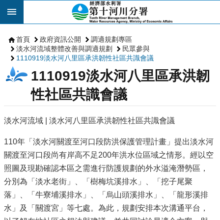
跳到主要內容區塊
首頁
政府資訊公開
調適規劃專區
淡水河流域整體改善與調適規劃
民眾參與
1110919淡水河八里區承洪韌性社區共識會議
1110919淡水河八里區承洪韌
性社區共識會議
淡水河流域 | 淡水河八里區承洪韌性社區共識會議
110年「淡水河關渡至河口段防洪保護管理計畫」提出淡水河
關渡至河口段尚有岸高不足200年洪水位區域之情形。經以空
照圖及現勘確認本區之需進行防護規劃的外水溢淹潛勢區，
分別為「淡水老街」、「樹梅坑溪排水」、「挖子尾聚
落」、「牛寮埔溪排水」、「烏山頭溪排水」、「龍形溪排
水」及「關渡宮」等七處。為此，規劃安排本次溝通平台，