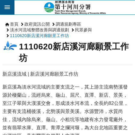
跳到主要內容區塊
首頁
政府資訊公開
調適規劃專區
淡水河流域整體改善與調適規劃
民眾參與
1110620新店溪河廊願景工作坊
1110620新店溪河廊願景工作
坊
新店溪流域 | 新店溪河廊願景工作坊
新店溪為淡水河流域的主要支流之一，其上游主流南勢溪發
源於棲蘭山，流經烏來、龜山、屈尺、直潭、新店、景美，
至江子翠與大漢溪交會，形成淡水河本流，全長約82公里，
主要有支流桶後溪，北勢溪與景美溪。水源豐沛，水質尚
佳，流域內除烏來、龜山、小粗坑等地建有水力發電廠外，
並有翡翠水庫、直潭、青潭之攔河堰，為大台北地區重要之