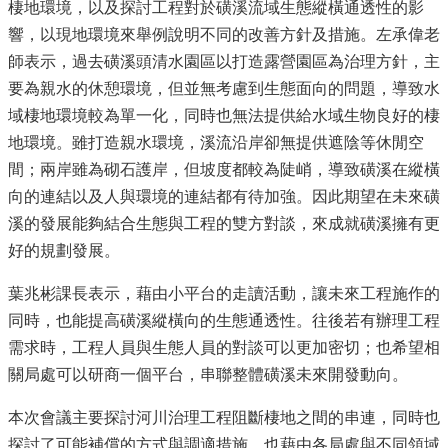
棲地環境，以及探討工程對於磺溪流域生態縱橫通透性的影
響，以現地環境來舉例說明不同的改善方針及措施。左承偉老
師表示，過去磺溪頭清水園區以打造露營園區為治理方針，主
要為親水的休憩環境，但並無考慮到生態面向的問題，導致水
域棲地環境較為單一化，同時也無法提供給水域生物良好的棲
地環境。雖打造親水環境，溪流沿岸卻無提供遮陰等休閒空
間；兩岸雖為砌石護岸，但坡度都較為陡峭，導致磺溪在縱橫
向的連結以及人與環境的連結都有待加強。因此期望在未來磺
溪的發展能夠結合生態與工程的雙方對談，來成就磺溪擁有更
好的規劃發展。
葉兆彬課長表示，藉由小平台的走讀活動，讓未來工程施作的
同時，也能提高磺溪縱橫向的生態通透性。往後若有辦理工程
需求時，工程人員與生態人員的對談可以更加密切；也希望相
關局處可以研商一個平台，串聯整體磺溪未來開發動向。
本次會議主要探討河川治理工程阻斷棲地之間的串連，同時也
探討了可能補償的方式與調適措施，也藉由各局處與不同領域