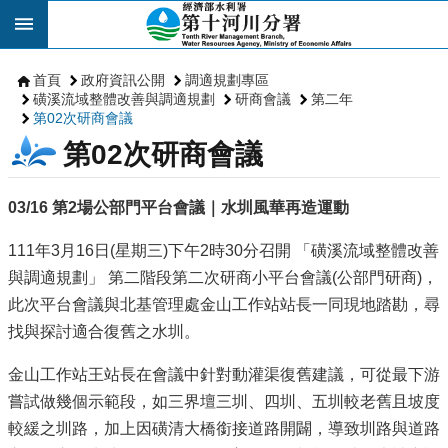
跳到主要內容區塊
首頁
政府資訊公開
調適規劃專區
磺溪流域整體改善與調適規劃
研商會議
第二年
第02次研商會議
第02次研商會議
03/16 第2場公部門平台會議｜水圳風華再造運動
111年3月16日(星期三)下午2時30分召開 「磺溪流域整體改善
與調適規劃」 第二階段第二次研商小平台會議(公部門研商)，
此次平台會議與北基管理處金山工作站站長一同現地踏勘，尋
找與探討適合復舊之水圳。
金山工作站王站長在會議中針對動灌渠復舊建議，可從最下游
嘗試做幾個示範段，如三界壇三圳、四圳、五圳較老舊且坡度
較緩之圳路，加上因磺清大橋銜接道路開闢，導致圳路與道路