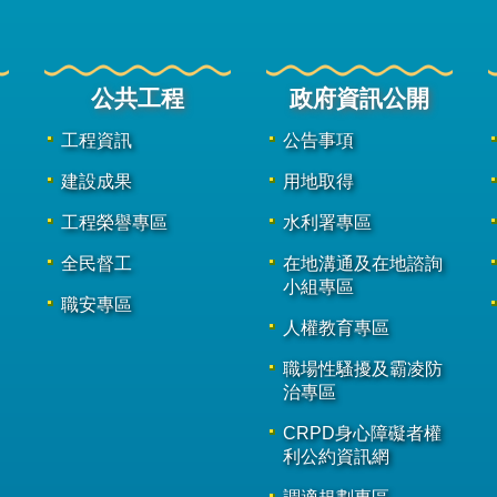
公共工程
政府資訊公開
工程資訊
公告事項
建設成果
用地取得
工程榮譽專區
水利署專區
全民督工
在地溝通及在地諮詢
小組專區
職安專區
人權教育專區
職場性騷擾及霸凌防
治專區
CRPD身心障礙者權
利公約資訊網