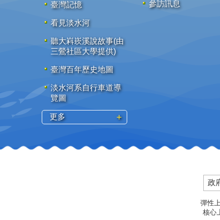
參訪訊息
臺灣記憶
看見淡水河
聽大嵙崁溪說故事(由
三鶯社區大學提供)
臺灣百年歷史地圖
淡水河系自行車道導
覽圖
更多
政
彈性上
核心上