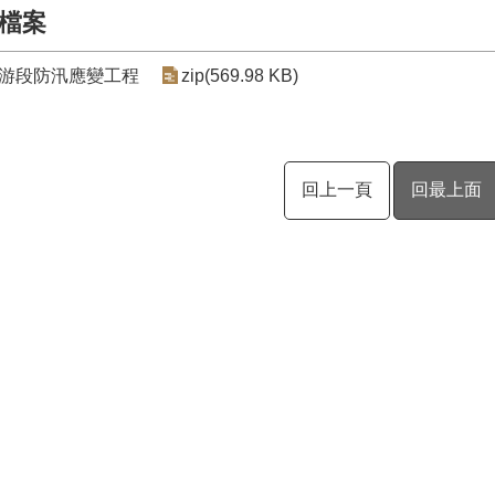
檔案
游段防汛應變工程
zip(569.98 KB)
回上一頁
回最上面