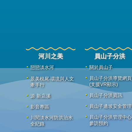
河川之美
員山子分洪
戀戀淡水河
關於員山子
員山子分洪導覽網頁
景美梘尾‧環境與人文
(支援VR顯示)
牽手行
員山子分洪資訊
源·新店溪
員山子邊坡安全管理
影音專區
員山子分洪管理中心
川閱淡水河防洪治水
參訪預約
全紀錄