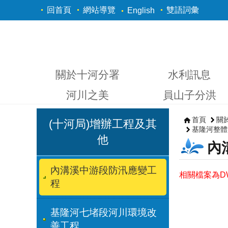
跳到主要內容區塊
回首頁
網站導覽
雙語詞彙
English
關於十河分署
水利訊息
河川之美
員山子分洪
首頁
關
(十河局)增辦工程及其
基隆河整體
他
內
內溝溪中游段防汛應變工
相關檔案為DW
程
基隆河七堵段河川環境改
善工程