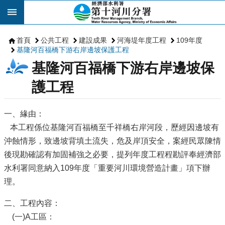
跳到主要內容區塊
首頁
公共工程
建設成果
河海堤年度工程
109年度
基隆河百福橋下游右岸邊坡保護工程
基隆河百福橋下游右岸邊坡保
護工程
一、緣由：
本工程係位基隆河百福橋至千祥橋右岸河段，歷經因邊坡有
沖蝕情形，致邊坡背填土流失，危及岸頂安全，案經民眾陳情
後現勘確認有加固補強之必要，提列年度工程程勘評奉經濟部
水利署同意納入109年度「重要河川環境營造計畫」項下辦
理。
二、工程內容：
(一)A工區：