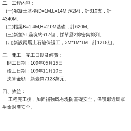
二、工程內容：
(一)混凝土基樁(D=1M,L=14M,@2M)，計310支，計
4340M。
(二)帽梁B=1.4M,H=2.0M基礎，計620M。
(三)新製5T鼎塊約617個，採單層2排密集排列。
(四)新設兩層土石籠保護工，3M*1M*1M，計1218組。
三、開工、完工日期及經費：
開工日期：109年05月15日
竣工日期：109年11月10日
決算金額：新臺幣7128萬元。
四、效益：
工程完工後，加固補強既有堤防基礎安全，保護鄰近民眾
生命財產安全。