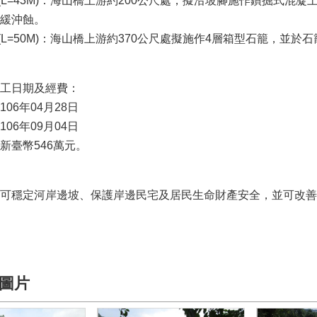
L=43M)：海山橋上游約200公尺處，擬沿坡腳施作鑽掘式混
緩沖蝕。
L=50M)：海山橋上游約370公尺處擬施作4層箱型石籠，並於
工日期及經費：
06年04月28日
06年09月04日
臺幣546萬元。
可穩定河岸邊坡、保護岸邊民宅及居民生命財產安全，並可改善
圖片