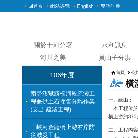
跳到主要內容區塊
回首頁
網站導覽
雙語詞彙
English
關於十河分署
水利訊息
河川之美
員山子分洪
首頁
公
106年度
橫
南勢溪覽勝橋河段疏濬工
一、緣由：
程兼供土石採售分離作業
本工程位於新
(支出-疏濬工程)
橋上游約37
三峽河金龍橋上游右岸防
二、工程內容
災減災工程