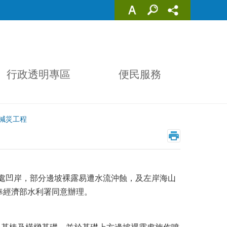
行政透明專區
便民服務
減災工程
處凹岸，部分邊坡裸露易遭水流沖蝕，及左岸海山
報奉經濟部水利署同意辦理。