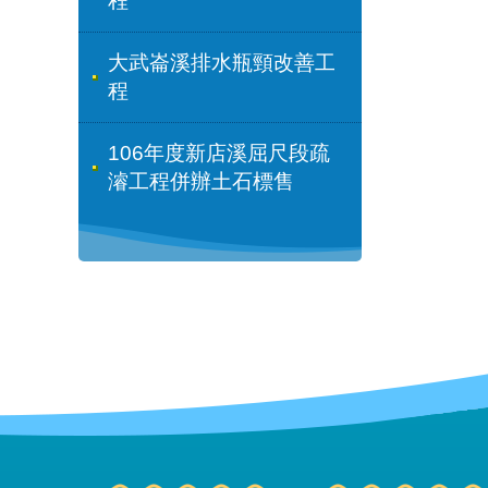
程
大武崙溪排水瓶頸改善工
程
106年度新店溪屈尺段疏
濬工程併辦土石標售