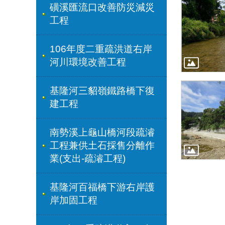
磺溪匯流口改善防災減災
工程
106年度二重疏洪道右岸
河川環境改善工程
基隆河三貂嶺鐵路橋下復
建工程
南勢溪上龜山橋河段疏濬
工程兼供土石採售分離作
業(支出-疏濬工程)
基隆河百福橋下游右岸護
岸加固工程