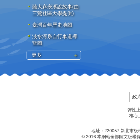
聽大嵙崁溪說故事(由
三鶯社區大學提供)
臺灣百年歷史地圖
淡水河系自行車道導
覽圖
更多
政
彈性上
核心上
地址：220057 新北市
© 2016 本網站全部圖文