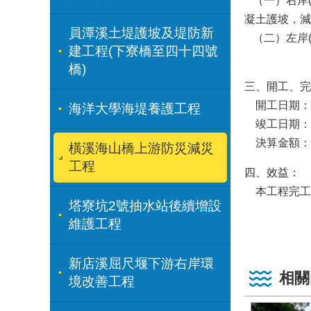
（一）右岸(
凝土護坡，減
員潭溪土堤護坡及堤防新
（二）左岸(
建工程(下寮橋至四十四號
橋)
三、開工、完
開工日期：1
海洋大學海堤養護工程
竣工日期：1
決算金額：新
橫溪海山橋上游防災減災
工程
四、效益：
本工程完工
塔寮坑2號抽水站後續增設
維護工程
新店溪屈尺堰下游右岸環
相關
境改善工程