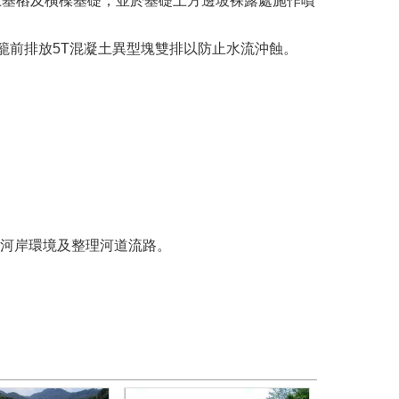
凝土基樁及橫樑基礎，並於基礎上方邊坡裸露處施作噴
石籠前排放5T混凝土異型塊雙排以防止水流沖蝕。
河岸環境及整理河道流路。