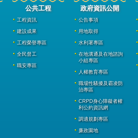
公共工程
政府資訊公開
工程資訊
公告事項
建設成果
用地取得
工程榮譽專區
水利署專區
全民督工
在地溝通及在地諮詢
小組專區
職安專區
人權教育專區
職場性騷擾及霸凌防
治專區
CRPD身心障礙者權
利公約資訊網
調適規劃專區
廉政園地