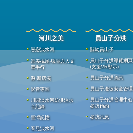
河川之美
員山子分洪
戀戀淡水河
關於員山子
員山子分洪導覽網頁
景美梘尾‧環境與人文
(支援VR顯示)
牽手行
員山子分洪資訊
源·新店溪
員山子邊坡安全管理
影音專區
員山子分洪管理中心
川閱淡水河防洪治水
參訪預約
全紀錄
參訪訊息
臺灣記憶
看見淡水河