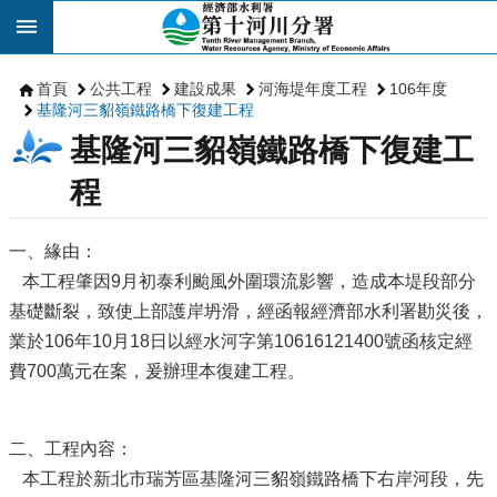
跳到主要內容區塊
首頁
公共工程
建設成果
河海堤年度工程
106年度
基隆河三貂嶺鐵路橋下復建工程
基隆河三貂嶺鐵路橋下復建工
程
一、緣由：
本工程肇因9月初泰利颱風外圍環流影響，造成本堤段部分
基礎斷裂，致使上部護岸坍滑，經函報經濟部水利署勘災後，
業於106年10月18日以經水河字第10616121400號函核定經
費700萬元在案，爰辦理本復建工程。
二、工程內容：
本工程於新北市瑞芳區基隆河三貂嶺鐵路橋下右岸河段，先