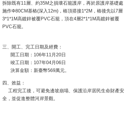
拆除既有11層、約35M之損壞石籠護岸，再於原護岸基礎處
施作Φ80CM基樁(深入12m)，樁頂搭接1*2M，樁後先以7層
3*1*1M高鍍鋅被覆PVC石籠，頂在4層2*1*1M高鍍鋅被覆
PVC石籠。
三、開工、完工日期及經費：
開工日期：106年11月20日
竣工日期：107年04月06日
決算金額：新臺幣569萬元。
四、效益：
工程完工後，可避免邊坡崩塌、保護沿岸居民生命財產安
全，並促進整體河岸景觀。