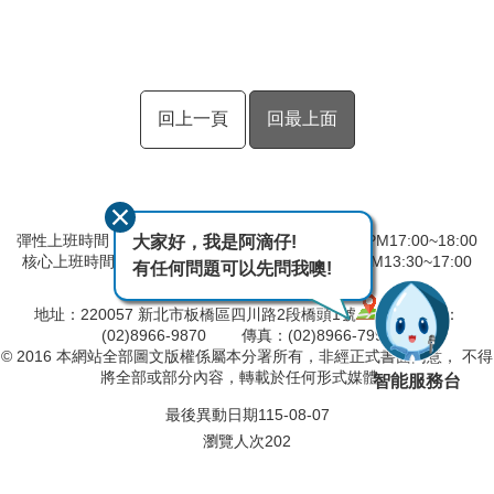
回上一頁
回最上面
彈性上班時間：AM8:00~09:00 彈性下班時間：PM17:00~18:00
大家好，我是阿滴仔!
核心上班時間：星期一 ~ 星期五 AM08:30~12:30 PM13:30~17:00
有任何問題可以先問我噢!
中午時間服務台不休息
地址：220057 新北市板橋區四川路2段橋頭1號
電話：
(02)8966-9870 傳真：(02)8966-7996
© 2016 本網站全部圖文版權係屬本分署所有，非經正式書面同意， 不得
將全部或部分內容，轉載於任何形式媒體。
智能服務台
最後異動日期
115-08-07
瀏覽人次
202