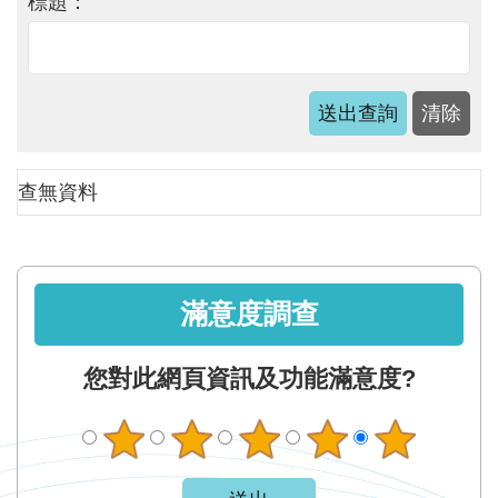
軸
標題：
最
新
水
情
公
查無資料
告
訊
息
滿意度調查
便
民
服
您對此網頁資訊及功能滿意度?
務
資
訊