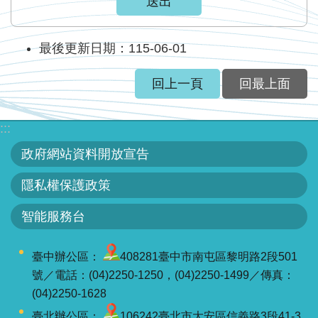
服
務
最後更新日期：115-06-01
關
於
回上一頁
回最上面
本
署
:::
網
政府網站資料開放宣告
站
導
隱私權保護政策
覽
智能服務台
回
首
臺中辦公區：
408281臺中市南屯區黎明路2段501
頁
號／電話：(04)2250-1250，(04)2250-1499／傳真：
(04)2250-1628
意
臺北辦公區：
106242臺北市大安區信義路3段41-3