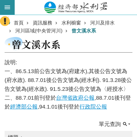
跳到主要內容區塊
:::
進
首頁
資訊服務
水利櫥窗
河川及排水
階
河川區域(中央管河川)
曾文溪水系
搜
曾文溪水系
尋
說明:
一、86.5.13前公告文號為(府建水),其後公告文號為
(府水政). 88.7.01後公告文號為(經水利). 91.3.28後公
告文號為(經水政). 91.5.23後公告文號為〈經授水〉
二、88.7.01前刊登於
台灣省政府公報
,88.7.01後刊登
於
經濟部公報
,94.1.01後刊登於
行政院公報
業
務
單元查詢
主