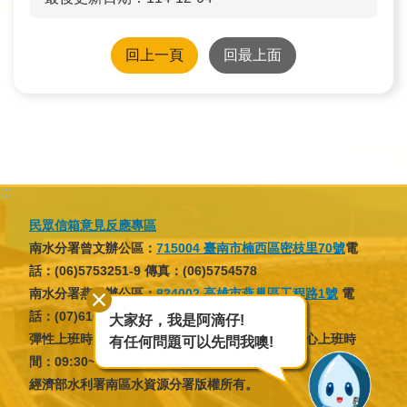
回上一頁
回最上面
:::
民眾信箱意見反應專區
南水分署曾文辦公區：
715004 臺南市楠西區密枝里70號
電
話：(06)5753251-9 傳真：(06)5754578
南水分署燕巢辦公區：
824002 高雄市燕巢區工程路1號
電
話：(07)6166137 傳真：(07)6166046
大家好，我是阿滴仔!
彈性上班時間：07:30~09:30，16:30~18:30；核心上班時
有任何問題可以先問我噢!
間：09:30~12:30，13:30~16:30
經濟部水利署南區水資源分署版權所有。