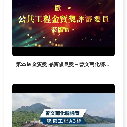
民
眾
信
箱
網
站
導
覽
第23屆金質獎 品質優良獎－曾文南化聯通管統包工程A3標 工程影片
English
兒
童
網
曾
文