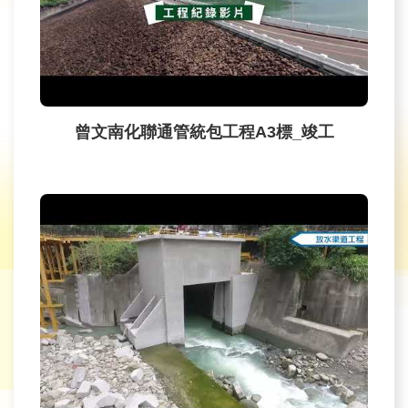
旅
遊
網
政
府
曾文南化聯通管統包工程A3標_竣工
網
站
資
料
開
放
宣
告
隱
私
權