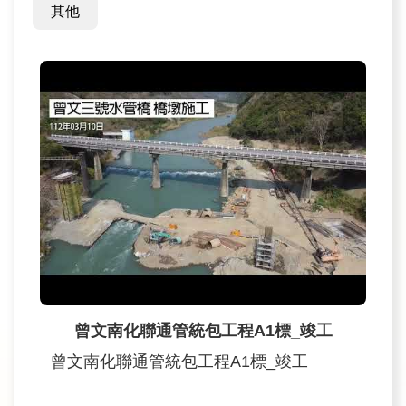
訊
其他
業
務
推
動
水
資
源
教
育
曾文南化聯通管統包工程A1標_竣工
環
境
曾文南化聯通管統包工程A1標_竣工
教