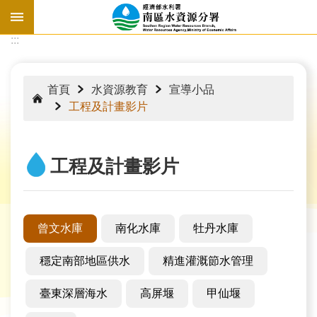
跳到主要內容區塊
:::
:::
首頁
水資源教育
宣導小品
工程及計畫影片
工程及計畫影片
曾文水庫
南化水庫
牡丹水庫
穩定南部地區供水
精進灌溉節水管理
水
情
臺東深層海水
高屏堰
甲仙堰
資