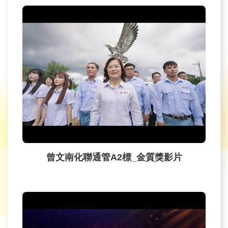
育
為
民
服
務
關
於
我
們
曾文南化聯通管A2標_金質獎影片
廉
政
櫥
窗