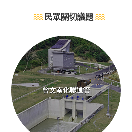
育
民眾關切議題
為
民
服
務
關
於
我
們
曾文南化聯通管
廉
政
櫥
窗