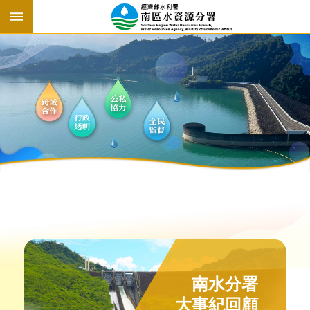
跳到主要內容區塊
:::
:::
水
情
南水分署
資
大事紀回顧