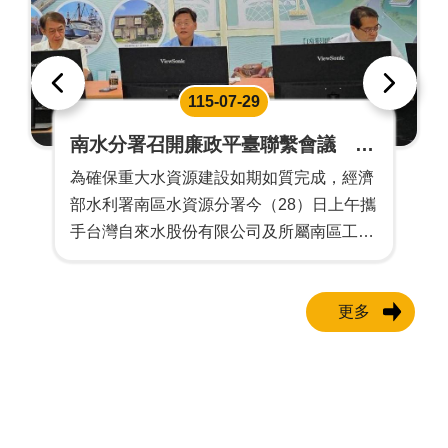
115-07-29
南水分署召開廉政平臺聯繫會議 跨
域合作推動重大水資源建設
為確保重大水資源建設如期如質完成，經濟
部水利署南區水資源分署今（28）日上午攜
手台灣自來水股份有限公司及所屬南區工程
處，於臺南海淡廠工程工務所會議室召開
「臺南海淡廠機關採購廉政平臺」第二次聯
更多
繫會議，邀集檢察、廉政、調查、警政、環
保、職業安全衛生及地方政府等機關共同與
會，發揮跨域協調及集思廣益功能，協 ...更
多