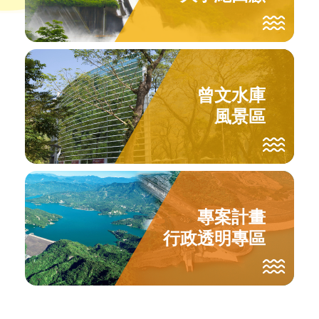
訊
業
務
推
曾文水庫
動
風景區
水
資
源
教
專案計畫
育
行政透明專區
環
境
教