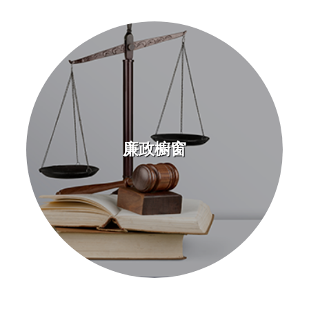
政
策
宣
告
安
全
性
政
廉政櫥窗
策