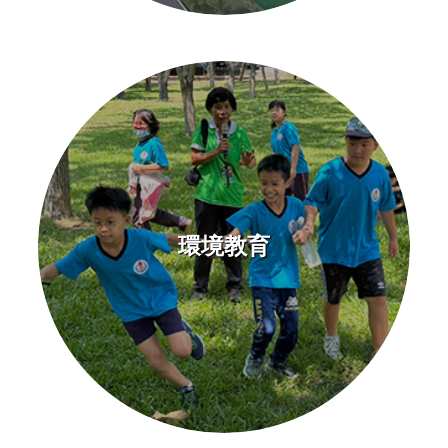
旅
遊
網
政
府
網
站
資
料
環境教育
開
放
宣
告
隱
私
權