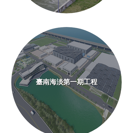
民
眾
信
箱
網
站
導
覽
臺南海淡第一期工程
English
兒
童
網
曾
文