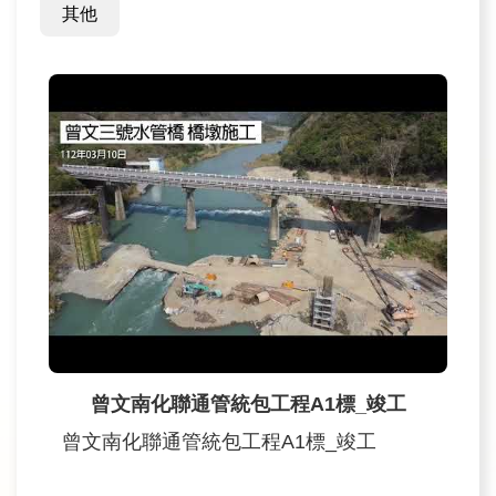
訊
其他
業
務
推
動
水
資
源
教
育
曾文南化聯通管統包工程A1標_竣工
環
境
曾文南化聯通管統包工程A1標_竣工
教