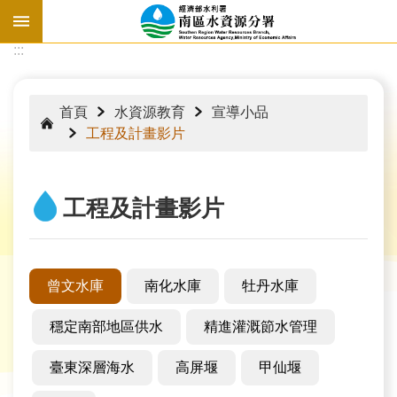
跳到主要內容區塊
:::
:::
首頁
水資源教育
宣導小品
工程及計畫影片
工程及計畫影片
曾文水庫
南化水庫
牡丹水庫
穩定南部地區供水
精進灌溉節水管理
水
情
臺東深層海水
高屏堰
甲仙堰
資