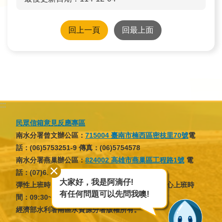
回上一頁
回最上面
:::
民眾信箱意見反應專區
南水分署曾文辦公區：
715004 臺南市楠西區密枝里70號
電
話：(06)5753251-9 傳真：(06)5754578
南水分署燕巢辦公區：
824002 高雄市燕巢區工程路1號
電
話：(07)6166137 傳真：(07)6166046
大家好，我是阿滴仔!
彈性上班時間：07:30~09:30，16:30~18:30；核心上班時
有任何問題可以先問我噢!
間：09:30~12:30，13:30~16:30
經濟部水利署南區水資源分署版權所有。