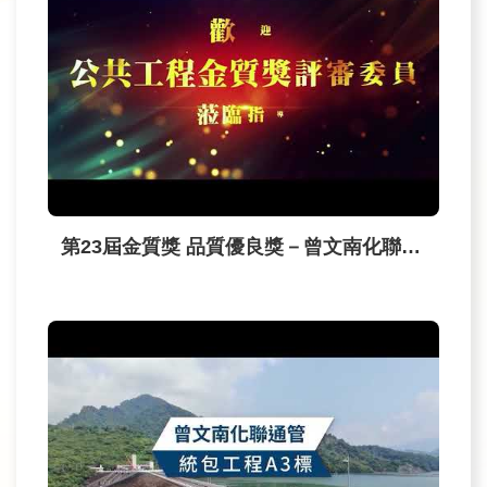
民
眾
信
箱
網
站
導
覽
第23屆金質獎 品質優良獎－曾文南化聯通管統包工程A3標 工程影片
English
兒
童
網
曾
文