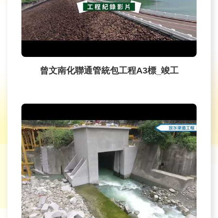
旅
遊
網
政
府
曾文南化聯通管統包工程A3標_竣工
網
站
資
料
開
放
宣
告
隱
私
權