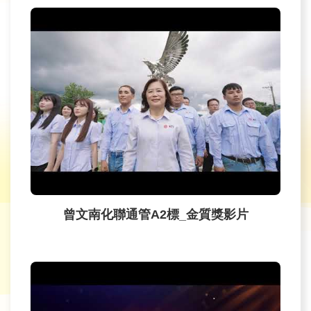
育
為
民
服
務
關
於
我
們
曾文南化聯通管A2標_金質獎影片
廉
政
櫥
窗