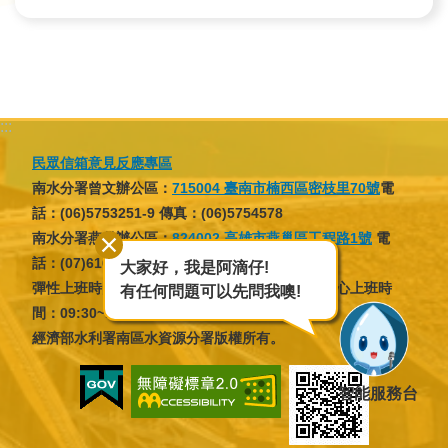
政
策
宣
告
安
:::
全
民眾信箱意見反應專區
性
南水分署曾文辦公區：
715004 臺南市楠西區密枝里70號
電
政
話：(06)5753251-9 傳真：(06)5754578
策
南水分署燕巢辦公區：
824002 高雄市燕巢區工程路1號
電
話：(07)6166137 傳真：(07)6166046
大家好，我是阿滴仔!
彈性上班時間：07:30~09:30，16:30~18:30；核心上班時
有任何問題可以先問我噢!
間：09:30~12:30，13:30~16:30
經濟部水利署南區水資源分署版權所有。
智能服務台