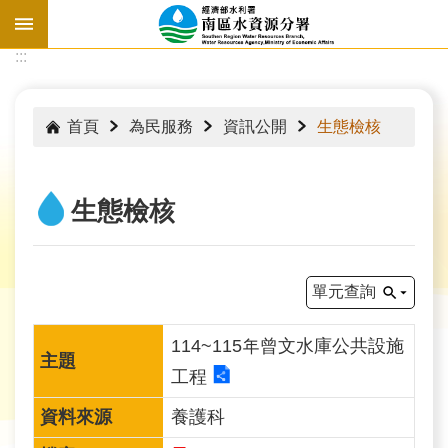
跳到主要內容區塊
:::
:::
首頁
為民服務
資訊公開
生態檢核
生態檢核
單元查詢
114~115年曾文水庫公共設施
工程
水
情
養護科
資