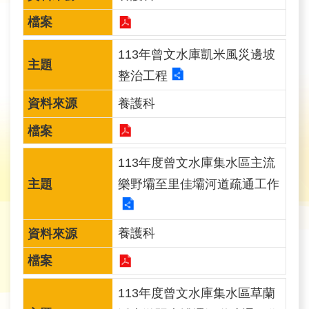
育
為
113年曾文水庫凱米風災邊坡
民
整治工程
服
務
養護科
關
於
113年度曾文水庫集水區主流
我
樂野壩至里佳壩河道疏通工作
們
廉
養護科
政
櫥
窗
113年度曾文水庫集水區草蘭