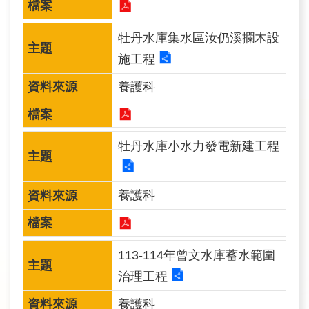
訊
牡丹水庫集水區汝仍溪攔木設
業
施工程
務
推
養護科
動
水
牡丹水庫小水力發電新建工程
資
源
養護科
教
育
113-114年曾文水庫蓄水範圍
環
境
治理工程
教
養護科