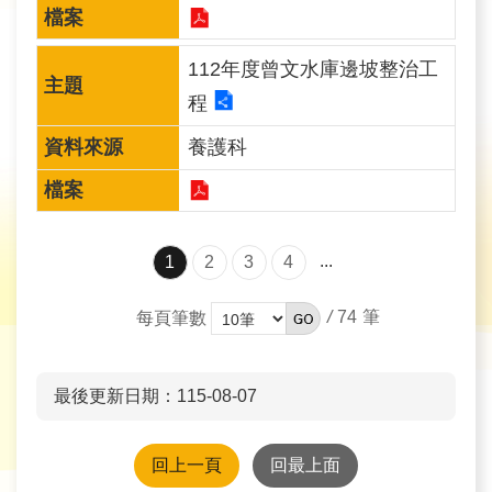
旅
遊
112年度曾文水庫邊坡整治工
網
程
政
養護科
府
網
站
資
料
...
1
2
3
4
開
放
/
74
每頁筆數
宣
告
最後更新日期：115-08-07
隱
私
回上一頁
回最上面
權