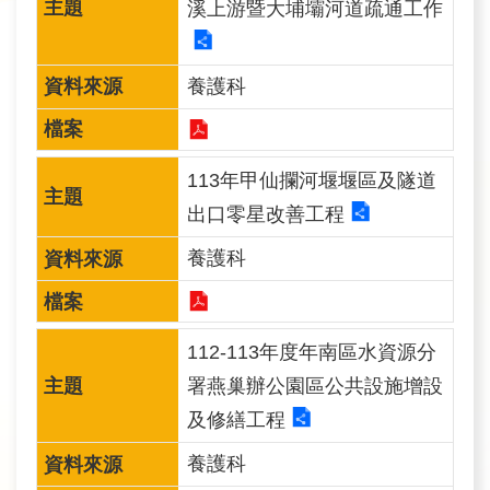
溪上游暨大埔壩河道疏通工作
民
眾
養護科
信
箱
網
113年甲仙攔河堰堰區及隧道
站
出口零星改善工程
導
覽
養護科
English
112-113年度年南區水資源分
兒
童
署燕巢辦公園區公共設施增設
網
及修繕工程
曾
養護科
文