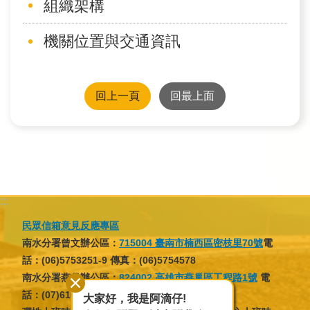
組織架構
訊
機關位置與交通資訊
業
務
推
回上一頁
回最上面
動
水
資
源
教
:::
育
民眾信箱意見反應專區
南水分署曾文辦公區：
715004 臺南市楠西區密枝里70號
電
環
話：(06)5753251-9 傳真：(06)5754578
境
南水分署燕巢辦公區：
824002 高雄市燕巢區工程路1號
電
教
話：(07)6166137 傳真：(07)6166046
大家好，我是阿滴仔!