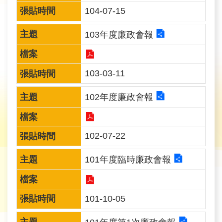
旅
104-07-15
遊
網
103年度廉政會報
政
府
103-03-11
網
站
102年度廉政會報
資
料
開
102-07-22
放
宣
101年度臨時廉政會報
告
隱
101-10-05
私
權