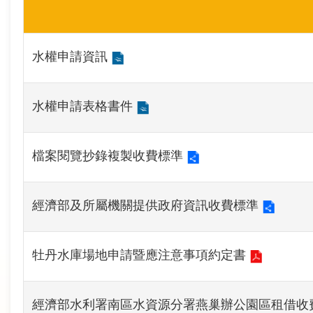
訊
業
水權申請資訊
務
推
動
水權申請表格書件
水
檔案閱覽抄錄複製收費標準
資
源
教
經濟部及所屬機關提供政府資訊收費標準
育
牡丹水庫場地申請暨應注意事項約定書
環
境
教
經濟部水利署南區水資源分署燕巢辦公園區租借收