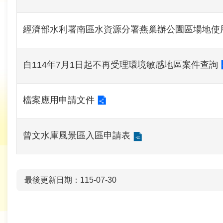
育
經濟部水利署南區水資源分署燕巢辦公園區場地使
為
民
服
自114年7月1日起不再受理環境敏感地區案件查詢
務
關
檔案應用申請文件
於
我
曾文水庫風景區入區申請表
們
廉
最後更新日期：115-07-30
政
櫥
窗