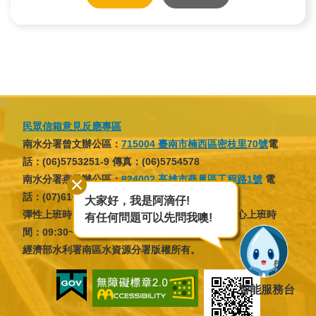
:::
民眾信箱意見反應專區
南水分署曾文辦公區：
715004 臺南市楠西區密枝里70號
電
話：(06)5753251-9 傳真：(06)5754578
南水分署燕巢辦公區：
824002 高雄市燕巢區工程路1號
電
話：(07)6166137 傳真：(07)6166046
大家好，我是阿滴仔!
彈性上班時間：07:30~09:30，16:30~18:30；核心上班時
有任何問題可以先問我噢!
間：09:30~12:30，13:30~16:30
經濟部水利署南區水資源分署版權所有。
智能服務台