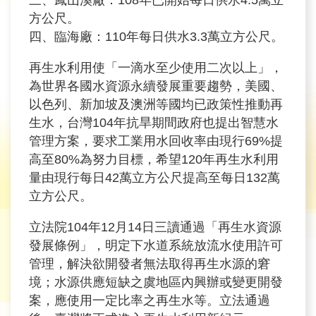
三、鳳山溪廠：108年已開始每日供水4.5萬立
旅
方公尺。
遊
四、臨海廠：110年每日供水3.3萬立方公尺。
網
再生水利用使「一滴水至少使用二次以上」，
政
為世界各國水資源永續發展重要趨勢，美國、
府
以色列、新加坡及澳洲等國均已政策性推動再
網
生水，台灣104年抗旱期間政府也提出智慧水
站
管理方案，要求工業用水回收率由現行69%提
資
高至80%為努力目標，希望120年再生水利用
料
量由現行每日42萬立方公尺提高至每日132萬
開
立方公尺。
放
宣
立法院104年12月14日三讀通過「再生水資源
告
發展條例」，明定下水道系統放流水使用許可
管理，解決欲開發者無法取得再生水源的窘
隱
境；水源供應短缺之虞地區內興辦或變更開發
私
案，應使用一定比率之再生水等。立法通過
權