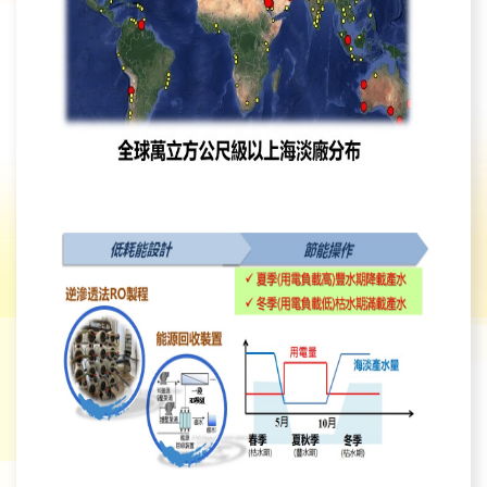
育
為
民
服
務
關
於
我
們
廉
政
櫥
窗