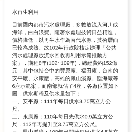
民
水再生利用
眾
信
目前國內都市污水處理廠，多數放流入河川或
箱
海洋，白白浪費。隨著水處理技術日益精進，
價格降低，以再生水作為替代水源，技術層面
網
已較為成熟。故102年行政院核定辦理「公共
站
污水處理廠放流水回收再利用示範推動方
導
案」，期程8年(102~109年)，總經費約152億
覽
元，其中包括台中的豐原廠、福田廠，台南的
安平廠、永康廠，高雄的鳳山溪廠、臨海廠等
English
6座示範案，而南部就佔了4座，各廠位置如下
圖，供水期程及供水量如下：
兒
一、安平廠：111年每日供水3.75萬立方公
童
網
尺。
二、永康廠：110年每日先供水0.9萬立方公
曾
尺，112年再提升至3.75萬立方公尺。
文