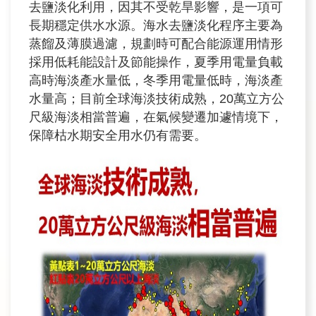
訊
去鹽淡化利用，因其不受乾旱影響，是一項可
長期穩定供水水源。海水去鹽淡化程序主要為
蒸餾及薄膜過濾，規劃時可配合能源運用情形
業
採用低耗能設計及節能操作，夏季用電量負載
務
高時海淡產水量低，冬季用電量低時，海淡產
推
水量高；目前全球海淡技術成熟，20萬立方公
動
尺級海淡相當普遍，在氣候變遷加遽情境下，
保障枯水期安全用水仍有需要。
水
資
源
教
育
環
境
教