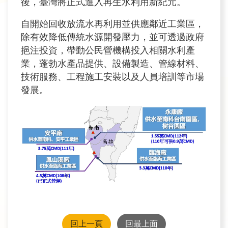
政
後，臺灣將正式進入再生水利用新紀元。
策
自開始回收放流水再利用並供應鄰近工業區，
宣
除有效降低傳統水源開發壓力，並可透過政府
告
挹注投資，帶動公民營機構投入相關水利產
安
業，蓬勃水產品提供、設備製造、管線材料、
全
技術服務、工程施工安裝以及人員培訓等市場
性
發展。
政
策
回上一頁
回最上面