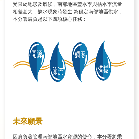
受限於地形及氣候，南部地區豐水季與枯水季流量
民
相差甚大，缺水現象時發生,為穩定南部地區供水，
眾
本分署肩負起以下四項核心任務：
信
箱
網
站
導
覽
English
兒
童
網
未來願景
曾
因肩負著管理南部地區水資源的使命，本分署將秉
文