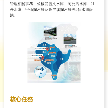
育
管理相關事務，並權管曾文水庫、阿公店水庫、牡
丹水庫、甲仙攔河堰及高屏溪攔河堰等5個水源設
為
施。
民
服
務
關
於
我
們
廉
政
櫥
核心任務
窗