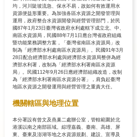
訊
均，河川陡坡流急、保水不易，故如何有效運用水
資源便益形重要。為加強各區水資源之開發管理與
業
運用，政府整合水資源開發與經營管理部門，於民
國87年1月23日臺灣省政府水利處轄下成立北、中、
務
南區水資源局，民國88年7月1日應台灣省政府組織
推
暨功能業務調整方案，「臺灣省南區水資源局」改
動
制為「經濟部水利處南區水資源局」。民國91年3月
28日配合經濟部水利處與經濟部水資源局整併為經
水
濟部水利署，改制為「經濟部水利署南區水資源
資
局」。民國112年9月26日應經濟部組織改造，改制
源
為「經濟部水利署南區水資源分署」，肩負起臺灣
地區水資源之開發運用與經營管理之重責大任。
教
育
機關轄區與地理位置
環
本分署設有曾文及燕巢二處辦公室，管轄範圍於北
境
港溪以南之南部區域。綜理嘉義、臺南、高雄、屏
教
東、臺東及澎湖等地之水資源規劃、建設、宣導及