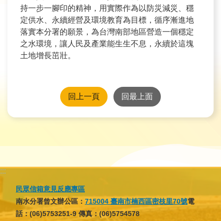
持一步一腳印的精神，用實際作為以防災減災、穩
旅
定供水、永續經營及環境教育為目標，循序漸進地
遊
落實本分署的願景，為台灣南部地區營造一個穩定
網
之水環境，讓人民及產業能生生不息，永續於這塊
土地增長茁壯。
政
府
網
站
回上一頁
回最上面
資
料
開
放
宣
告
:::
隱
民眾信箱意見反應專區
私
南水分署曾文辦公區：
715004 臺南市楠西區密枝里70號
電
權
話：(06)5753251-9 傳真：(06)5754578