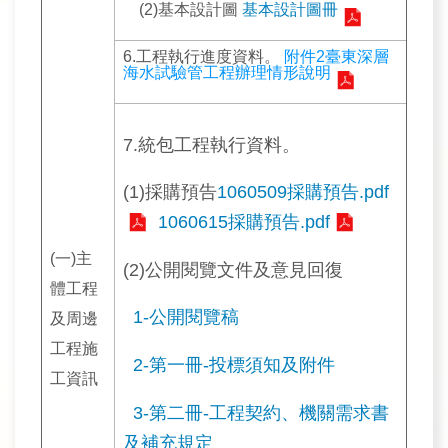
(2)基本設計圖
基本設計圖冊
民
6.工程執行進度資料。
附件2臺東深層
眾
海水試驗管工程辦理情形說明
信
箱
7.統包工程執行資料。
網
站
(1)採購預告
1060509採購預告.pdf
導
1060615採購預告.pdf
覽
(一)主
(2)公開閱覽文件及意見回復
English
體工程
1-公開閱覽稿
及周邊
兒
童
工程施
2-第一冊-投標須知及附件
網
工資訊
3-第二冊-工程契約、機關需求書
曾
文
及補充規定