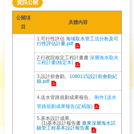
育
資訊公開
為
公開項
具體內容
民
目
服
1.可行性評估
海域取水管工法分析及可
務
行性評估計畫.pdf
2.行政院核定工程計畫書
深層海水取水
關
工程計畫(核定本)
於
我
3.設計前會勘。
1080115設計前會勘紀
錄.pdf
們
4.送水管路規劃成果報告。
附件1送水
廉
管路規劃成果報告(定稿版)
政
櫥
5.基本設計成果。
(1)基本設計報告書
臺東深層海水試
窗
驗管工程基本設計報告書