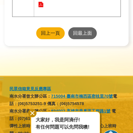
回上一頁
回最上面
:::
民眾信箱意見反應專區
南水分署曾文辦公區：
715004 臺南市楠西區密枝里70號
電
話：(06)5753251-9 傳真：(06)5754578
南水分署燕巢辦公區：
824002 高雄市燕巢區工程路1號
電
話：(07)6166137 傳真：(07)6166046
大家好，我是阿滴仔!
彈性上班時間：07:30~09:30，16:30~18:30；核心上班時
有任何問題可以先問我噢!