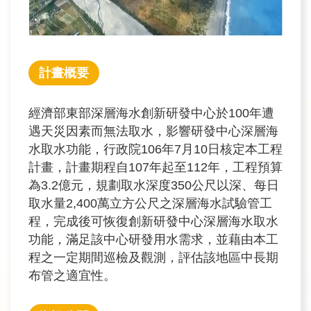
訊
業
務
計畫概要
推
動
經濟部東部深層海水創新研發中心於100年遭
遇天災因素而無法取水，影響研發中心深層海
水
水取水功能，行政院106年7月10日核定本工程
資
計畫，計畫期程自107年起至112年，工程預算
源
為3.2億元，規劃取水深度350公尺以深、每日
教
取水量2,400萬立方公尺之深層海水試驗管工
育
程，完成後可恢復創新研發中心深層海水取水
功能，滿足該中心研發用水需求，並藉由本工
環
程之一定期間巡檢及觀測，評估該地區中長期
境
布管之適宜性。
教