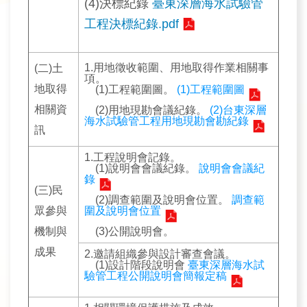
政
(4)決標紀錄
臺東深層海水試驗管
策
工程決標紀錄.pdf
宣
告
1.用地徵收範圍、用地取得作業相關事
(二)土
項。
安
地取得
(1)工程範圍圖。
(1)工程範圍圖
全
相關資
(2)用地現勘會議紀錄。
(2)台東深層
性
海水試驗管工程用地現勘會勘紀錄
訊
政
策
1.工程說明會記錄。
(1)說明會會議紀錄。
說明會會議紀
錄
(三)民
(2)調查範圍及說明會位置。
調查範
眾參與
圍及說明會位置
機制與
(3)公開說明會。
成果
2.邀請組織參與設計審查會議。
(1)設計階段說明會
臺東深層海水試
驗管工程公開說明會簡報定稿