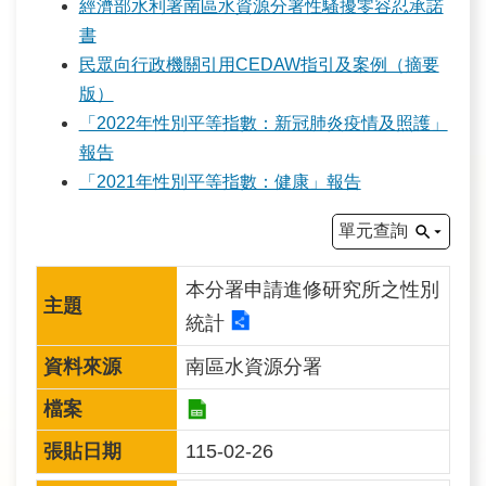
經濟部水利署南區水資源分署性騷擾零容忍承諾
訊
書
民眾向行政機關引用CEDAW指引及案例（摘要
業
版）
務
「2022年性別平等指數：新冠肺炎疫情及照護」
推
報告
動
「2021年性別平等指數：健康」報告
水
單元查詢
資
源
本分署申請進修研究所之性別
教
統計
育
南區水資源分署
環
境
115-02-26
教