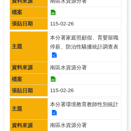
南區水資源分署
民
眾
115-02-26
信
箱
本分署家庭照顧假、育嬰留職
網
停薪、防治性騷擾統計調查表
站
導
覽
南區水資源分署
English
115-02-26
兒
童
本分署環境教育教師性別統計
網
曾
南區水資源分署
文