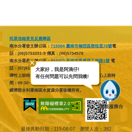
政
策
宣
告
:::
安
民眾信箱意見反應專區
全
南水分署曾文辦公區：
715004 臺南市楠西區密枝里70號
電
性
話：(06)5753251-9 傳真：(06)5754578
政
南水分署燕巢辦公區：
824002 高雄市燕巢區工程路1號
電
策
話：(07)6166137 傳真：(07)6166046
大家好，我是阿滴仔!
彈性上班時間：07:30~09:30，16:30~18:30；核心上班時
有任何問題可以先問我噢!
間：09:30~12:30，13:30~16:30
經濟部水利署南區水資源分署版權所有。
智能服務台
最後異動日期
115-08-07
瀏覽人次
382