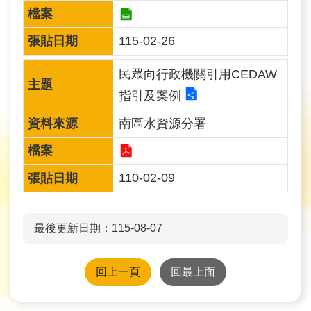
旅
遊
115-02-26
網
民眾向行政機關引用CEDAW
政
指引及案例
府
網
南區水資源分署
站
資
料
110-02-09
開
放
宣
告
最後更新日期：115-08-07
隱
回上一頁
回最上面
私
權