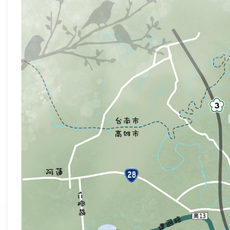
民
眾
信
箱
網
站
導
覽
English
兒
童
網
曾
文