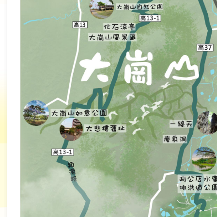
旅
遊
網
政
府
網
站
資
料
開
放
宣
告
隱
私
權