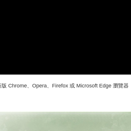
rome、Opera、Firefox 或 Microsoft Edge 瀏