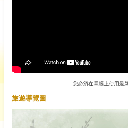
育
為
民
服
務
關
於
我
們
您必須在電腦上使用最新版 Ch
廉
旅遊導覽圖
政
櫥
窗