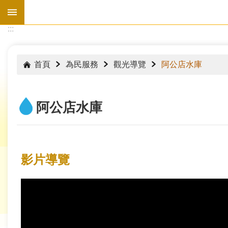
跳到主要內容區塊
:::
:::
首頁
為民服務
觀光導覽
阿公店水庫
阿公店水庫
影片導覽
水
情
資