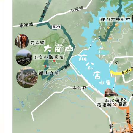
政
策
宣
告
安
全
性
政
策