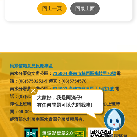
回上一頁
回最上面
民
眾
信
箱
網
站
:::
導
民眾信箱意見反應專區
覽
南水分署曾文辦公區：
715004 臺南市楠西區密枝里70號
電
話：(06)5753251-9 傳真：(06)5754578
English
南水分署燕巢辦公區：
824002 高雄市燕巢區工程路1號
電
話：(07)6166137 傳真：(07)6166046
大家好，我是阿滴仔!
兒
彈性上班時間：07:30~09:30，16:30~18:30；核心上班時
有任何問題可以先問我噢!
童
間：09:30~12:30，13:30~16:30
網
經濟部水利署南區水資源分署版權所有。
曾
文
智能服務台