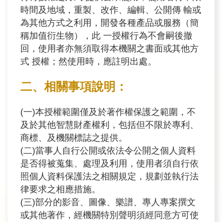
訊
時間及地域，重製、改作、編輯、公開傳 輸或
為其他方式之利用，開發各種產品或服務（簡
業
稱加值衍生物），此 一授權行為不會嗣後撤
務
回，使用者亦無須取得本機關之書面或其他方
推
式 授權；然使用時，應註明出處。
動
二、相關事項說明：
水
(一)本授權範圍僅及於著作權保護之範圍，不
資
及於其他智慧財產權利，包括但不限於專利、
源
商標、及機關標誌之提供。
教
(二)當事人自行公開或依法令公開之個人資料
育
是否得被蒐集、處理及利用，使用者須自行依
照個人資料保護法之相關規定，規劃並執行法
環
律要求之相應措施。
境
(三)部分的影音、圖像、樂譜、專人專案撰文
教
或其他著作，經機關特別聲明須經同意方可使