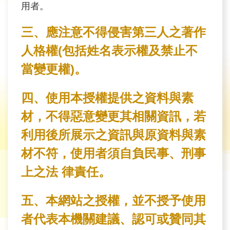
育
用者。
三、應注意不得侵害第三人之著作
為
民
人格權(包括姓名表示權及禁止不
服
當變更權)。
務
四、使用本授權提供之資料與素
關
材，不得惡意變更其相關資訊，若
於
我
利用後所展示之資訊與原資料與素
們
材不符，使用者須自負民事、刑事
上之法 律責任。
廉
政
五、本網站之授權，並不授予使用
櫥
窗
者代表本機關建議、認可或贊同其