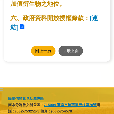
加值衍生物之地位。
民
眾
六、政府資料開放授權條款：
[連
信
結]
箱
網
站
回上一頁
回最上面
導
覽
English
兒
童
:::
網
民眾信箱意見反應專區
南水分署曾文辦公區：
715004 臺南市楠西區密枝里70號
電
曾
話：(06)5753251-9 傳真：(06)5754578
文