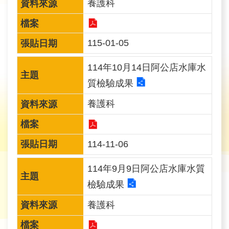
養護科
旅
遊
網
115-01-05
政
114年10月14日阿公店水庫水
府
網
質檢驗成果
站
養護科
資
料
開
114-11-06
放
宣
114年9月9日阿公店水庫水質
告
檢驗成果
隱
養護科
私
權