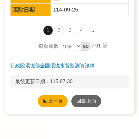
政
策
114-09-25
宣
告
...
1
2
3
4
安
全
/
91
每頁筆數
性
政
行政院環境部全國環境水質監測資訊網
策
最後更新日期：115-07-30
回上一頁
回最上面