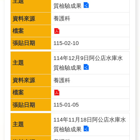
質檢驗成果
民
眾
養護科
信
箱
115-02-10
網
站
114年12月9日阿公店水庫水
導
質檢驗成果
覽
養護科
English
兒
115-01-05
童
網
114年11月18日阿公店水庫水
質檢驗成果
曾
文