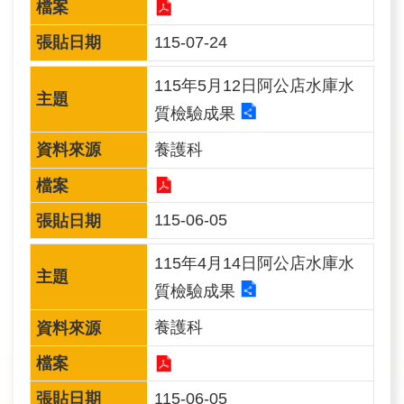
訊
115-07-24
業
115年5月12日阿公店水庫水
務
推
質檢驗成果
動
養護科
水
資
115-06-05
源
教
115年4月14日阿公店水庫水
育
質檢驗成果
養護科
環
境
教
115-06-05